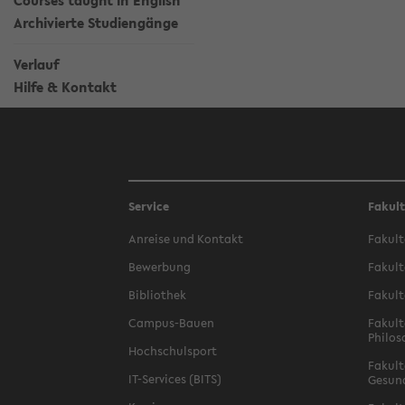
Courses taught in English
Archivierte Studiengänge
Verlauf
Hilfe & Kontakt
Service
Fakul
Anreise und Kontakt
Fakult
Bewerbung
Fakult
Bibliothek
Fakult
Campus-Bauen
Fakult
Philos
Hochschulsport
Fakult
IT-Services (BITS)
Gesun