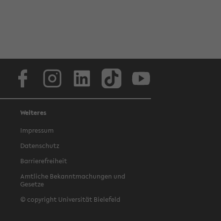
Facebook
Instagram
LinkedIn
TikTok
Youtube
Weiteres
Impressum
Datenschutz
Barrierefreiheit
Amtliche Bekanntmachungen und
Gesetze
© copyright Universität Bielefeld