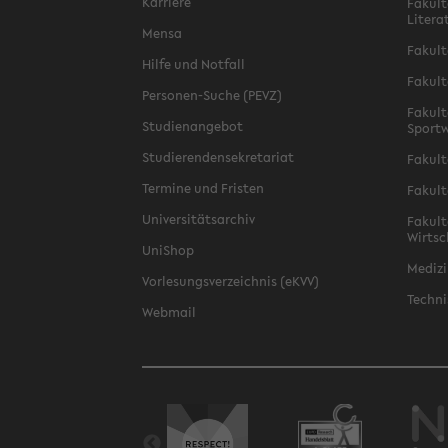
Karriere
Fakult
Litera
Mensa
Fakult
Hilfe und Notfall
Fakult
Personen-Suche (PEVZ)
Fakult
Studienangebot
Sportw
Studierendensekretariat
Fakult
Termine und Fristen
Fakult
Universitätsarchiv
Fakult
Wirtsc
UniShop
Medizi
Vorlesungsverzeichnis (eKVV)
Techni
Webmail