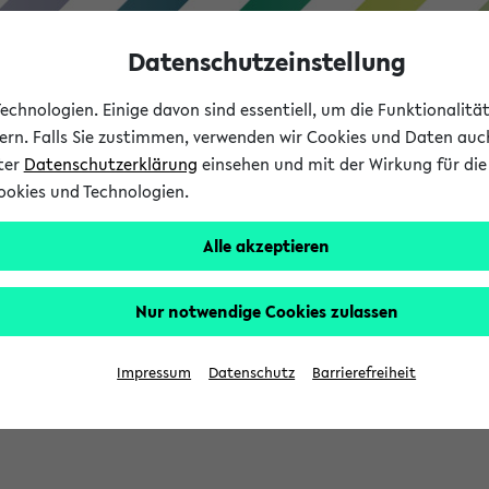
Datenschutzeinstellung
chnologien. Einige davon sind essentiell, um die Funktionalit
sern. Falls Sie zustimmen, verwenden wir Cookies und Daten auc
nter
Datenschutzerklärung
einsehen und mit der Wirkung für die 
ookies und Technologien.
Studium
Lehre
International
Alle akzeptieren
Nur notwendige Cookies zulassen
sich im Verlauf Ihrer eKVV Sitzung füllen.
Impressum
Datenschutz
Barrierefreiheit