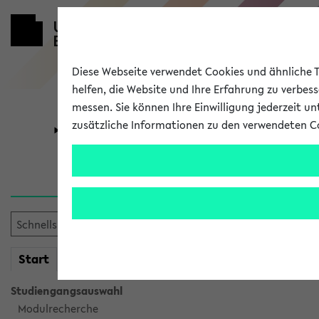
Diese Webseite verwendet Cookies und ähnliche Te
helfen, die Website und Ihre Erfahrung zu verbes
messen. Sie können Ihre Einwilligung jederzeit u
zusätzliche Informationen zu den verwendeten C
Universität
Forschung
Verlauf
Ihr Verlauf ist leer. Er wird 
mein
Start
eKVV
Studiengangsauswahl
Modulrecherche