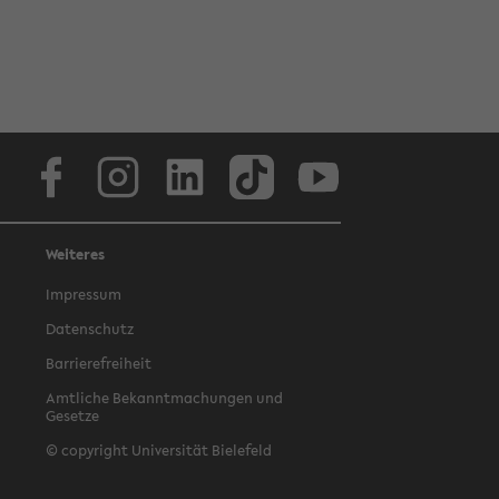
Facebook
Instagram
LinkedIn
TikTok
Youtube
Weiteres
Impressum
Datenschutz
Barrierefreiheit
Amtliche Bekanntmachungen und
Gesetze
© copyright Universität Bielefeld