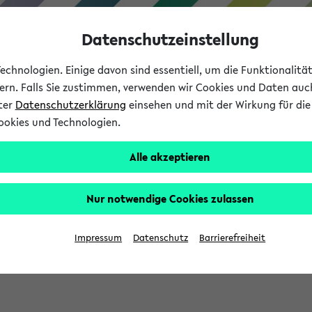
Datenschutzeinstellung
chnologien. Einige davon sind essentiell, um die Funktionalit
sern. Falls Sie zustimmen, verwenden wir Cookies und Daten auc
nter
Datenschutzerklärung
einsehen und mit der Wirkung für die 
ookies und Technologien.
Studium
Lehre
International
Alle akzeptieren
Nur notwendige Cookies zulassen
sich im Verlauf Ihrer eKVV Sitzung füllen.
Impressum
Datenschutz
Barrierefreiheit