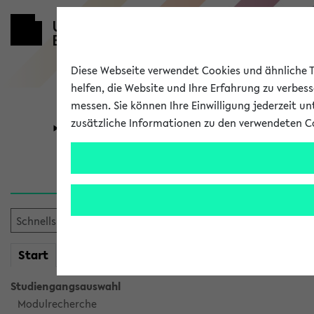
Diese Webseite verwendet Cookies und ähnliche Te
helfen, die Website und Ihre Erfahrung zu verbes
messen. Sie können Ihre Einwilligung jederzeit u
zusätzliche Informationen zu den verwendeten C
Universität
Forschung
Verlauf
Ihr Verlauf ist leer. Er wird 
mein
Start
eKVV
Studiengangsauswahl
Modulrecherche