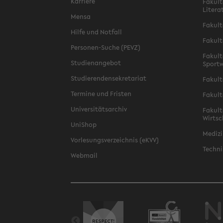
Karriere
Fakult
Litera
Mensa
Fakult
Hilfe und Notfall
Fakult
Personen-Suche (PEVZ)
Fakult
Studienangebot
Sportw
Studierendensekretariat
Fakult
Termine und Fristen
Fakult
Universitätsarchiv
Fakult
Wirtsc
UniShop
Medizi
Vorlesungsverzeichnis (eKVV)
Techni
Webmail