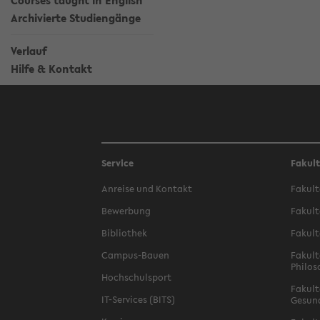
Courses taught in English
Archivierte Studiengänge
Verlauf
Hilfe & Kontakt
Service
Fakul
Anreise und Kontakt
Fakult
Bewerbung
Fakult
Bibliothek
Fakult
Campus-Bauen
Fakult
Philos
Hochschulsport
Fakult
IT-Services (BITS)
Gesun