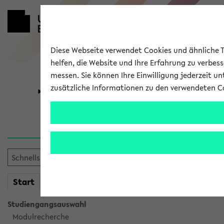
Diese Webseite verwendet Cookies und ähnliche Te
helfen, die Website und Ihre Erfahrung zu verbes
messen. Sie können Ihre Einwilligung jederzeit u
zusätzliche Informationen zu den verwendeten C
Universität
Forschung
Verlauf
Ihr Verlauf ist leer. Er wird 
mein
Start
eKVV
Studiengangsauswahl
Modulrecherche