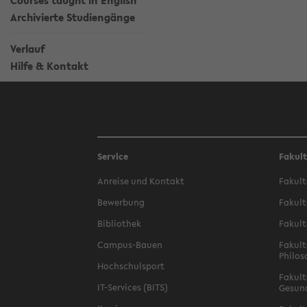
Courses taught in English
Archivierte Studiengänge
Verlauf
Hilfe & Kontakt
Service
Fakul
Anreise und Kontakt
Fakult
Bewerbung
Fakult
Bibliothek
Fakult
Campus-Bauen
Fakult
Philos
Hochschulsport
Fakult
IT-Services (BITS)
Gesun