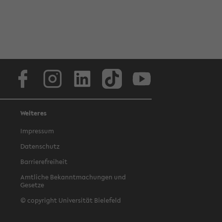
Facebook
Instagram
LinkedIn
TikTok
Youtube
Weiteres
Impressum
Datenschutz
Barrierefreiheit
Amtliche Bekanntmachungen und
Gesetze
© copyright Universität Bielefeld