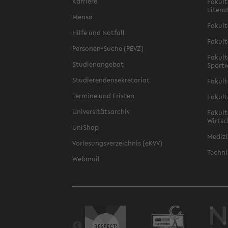
Karriere
Fakult
Litera
Mensa
Fakult
Hilfe und Notfall
Fakult
Personen-Suche (PEVZ)
Fakult
Studienangebot
Sportw
Studierendensekretariat
Fakult
Termine und Fristen
Fakult
Universitätsarchiv
Fakult
Wirtsc
UniShop
Medizi
Vorlesungsverzeichnis (eKVV)
Techni
Webmail