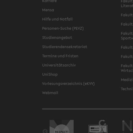
Karriere
Fakult
Litera
Mensa
Fakult
Hilfe und Notfall
Fakult
Personen-Suche (PEVZ)
Fakult
Studienangebot
Sportw
Studierendensekretariat
Fakult
Termine und Fristen
Fakult
Universitätsarchiv
Fakult
Wirtsc
UniShop
Medizi
Vorlesungsverzeichnis (eKVV)
Techni
Webmail