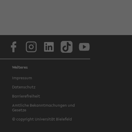
Facebook
Instagram
LinkedIn
TikTok
Youtube
Weiteres
Impressum
Datenschutz
Barrierefreiheit
Amtliche Bekanntmachungen und
Gesetze
© copyright Universität Bielefeld