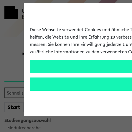
Diese Webseite verwendet Cookies und ähnliche Te
helfen, die Website und Ihre Erfahrung zu verbes
messen. Sie können Ihre Einwilligung jederzeit u
zusätzliche Informationen zu den verwendeten C
Universität
Forschung
Verlauf
Ihr Verlauf ist leer. Er wird 
mein
Start
eKVV
Studiengangsauswahl
Modulrecherche