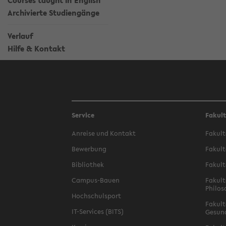
Courses taught in English
Archivierte Studiengänge
Verlauf
Hilfe & Kontakt
Service
Fakul
Anreise und Kontakt
Fakult
Bewerbung
Fakult
Bibliothek
Fakult
Campus-Bauen
Fakult
Philos
Hochschulsport
Fakult
IT-Services (BITS)
Gesun