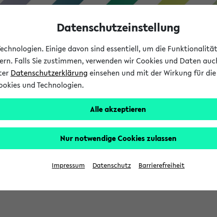
Datenschutzeinstellung
chnologien. Einige davon sind essentiell, um die Funktionalit
sern. Falls Sie zustimmen, verwenden wir Cookies und Daten auc
nter
Datenschutzerklärung
einsehen und mit der Wirkung für die 
ookies und Technologien.
Studium
Lehre
International
Alle akzeptieren
Nur notwendige Cookies zulassen
sich im Verlauf Ihrer eKVV Sitzung füllen.
Impressum
Datenschutz
Barrierefreiheit