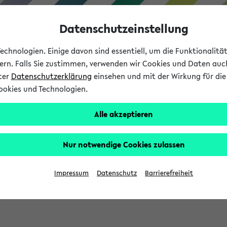
Datenschutzeinstellung
chnologien. Einige davon sind essentiell, um die Funktionalit
sern. Falls Sie zustimmen, verwenden wir Cookies und Daten auc
nter
Datenschutzerklärung
einsehen und mit der Wirkung für die 
ookies und Technologien.
Studium
Lehre
International
Alle akzeptieren
Nur notwendige Cookies zulassen
sich im Verlauf Ihrer eKVV Sitzung füllen.
Impressum
Datenschutz
Barrierefreiheit