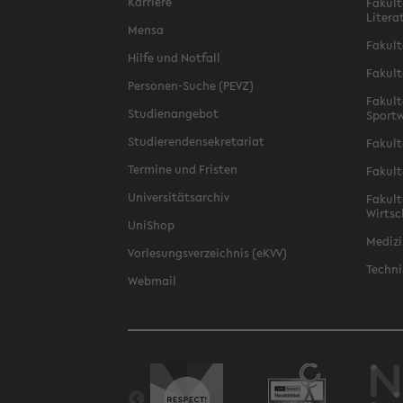
Karriere
Fakult
Litera
Mensa
Fakult
Hilfe und Notfall
Fakult
Personen-Suche (PEVZ)
Fakult
Studienangebot
Sportw
Studierendensekretariat
Fakult
Termine und Fristen
Fakult
Universitätsarchiv
Fakult
Wirtsc
UniShop
Medizi
Vorlesungsverzeichnis (eKVV)
Techni
Webmail