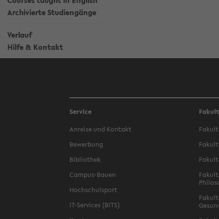
Courses taught in English
Archivierte Studiengänge
Verlauf
Hilfe & Kontakt
Service
Fakul
Anreise und Kontakt
Fakult
Bewerbung
Fakult
Bibliothek
Fakult
Campus-Bauen
Fakult
Philos
Hochschulsport
Fakult
IT-Services (BITS)
Gesun