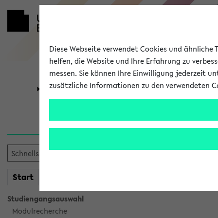
Diese Webseite verwendet Cookies und ähnliche Te
helfen, die Website und Ihre Erfahrung zu verbes
messen. Sie können Ihre Einwilligung jederzeit u
zusätzliche Informationen zu den verwendeten C
Universität
Forschung
Verlauf
Ihr Verlauf ist leer. Er wird 
mein
Start
eKVV
Studiengangsauswahl
Modulrecherche