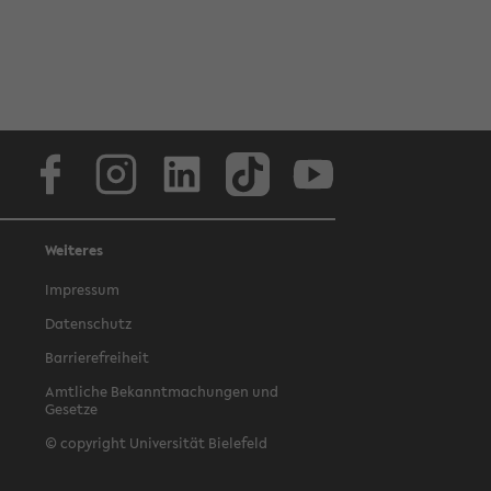
Facebook
Instagram
LinkedIn
TikTok
Youtube
Weiteres
Impressum
Datenschutz
Barrierefreiheit
Amtliche Bekanntmachungen und
Gesetze
© copyright Universität Bielefeld