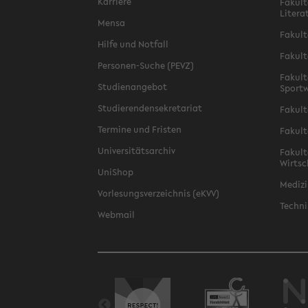
Karriere
Fakult
Litera
Mensa
Fakult
Hilfe und Notfall
Fakult
Personen-Suche (PEVZ)
Fakult
Studienangebot
Sportw
Studierendensekretariat
Fakult
Termine und Fristen
Fakult
Universitätsarchiv
Fakult
Wirtsc
UniShop
Medizi
Vorlesungsverzeichnis (eKVV)
Techni
Webmail