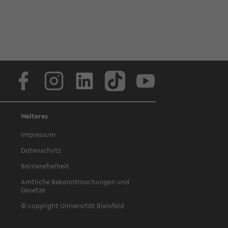
Facebook
Instagram
LinkedIn
TikTok
Youtube
Weiteres
Impressum
Datenschutz
Barrierefreiheit
Amtliche Bekanntmachungen und
Gesetze
© copyright Universität Bielefeld