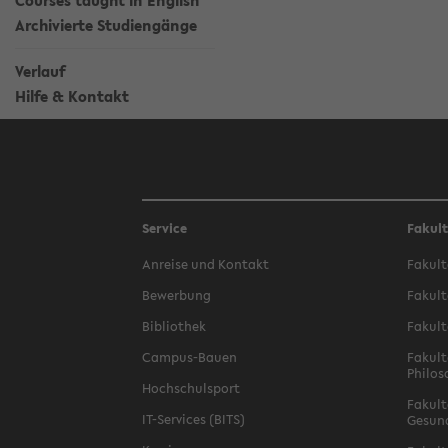
Courses taught in English
Archivierte Studiengänge
Verlauf
Hilfe & Kontakt
Service
Fakul
Anreise und Kontakt
Fakult
Bewerbung
Fakult
Bibliothek
Fakult
Campus-Bauen
Fakult
Philos
Hochschulsport
Fakult
IT-Services (BITS)
Gesun