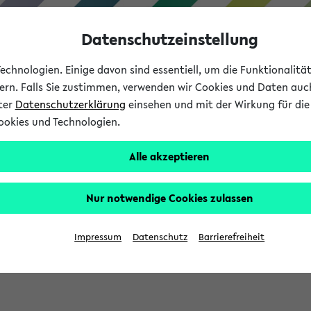
Datenschutzeinstellung
chnologien. Einige davon sind essentiell, um die Funktionalit
sern. Falls Sie zustimmen, verwenden wir Cookies und Daten auc
nter
Datenschutzerklärung
einsehen und mit der Wirkung für die 
ookies und Technologien.
Studium
Lehre
International
Alle akzeptieren
Nur notwendige Cookies zulassen
sich im Verlauf Ihrer eKVV Sitzung füllen.
Impressum
Datenschutz
Barrierefreiheit