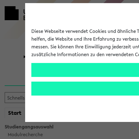
Diese Webseite verwendet Cookies und ähnliche Te
helfen, die Website und Ihre Erfahrung zu verbes
messen. Sie können Ihre Einwilligung jederzeit u
zusätzliche Informationen zu den verwendeten C
Universität
Forschung
Verlauf
Ihr Verlauf ist leer. Er wird 
mein
Start
eKVV
Studiengangsauswahl
Modulrecherche