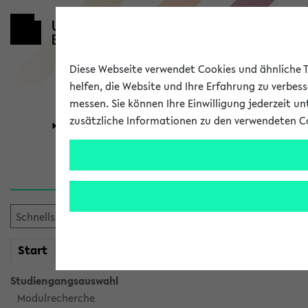
Diese Webseite verwendet Cookies und ähnliche Te
helfen, die Website und Ihre Erfahrung zu verbes
messen. Sie können Ihre Einwilligung jederzeit u
zusätzliche Informationen zu den verwendeten C
Universität
Forschung
Verlauf
Ihr Verlauf ist leer. Er wird 
mein
Start
eKVV
Studiengangsauswahl
Modulrecherche