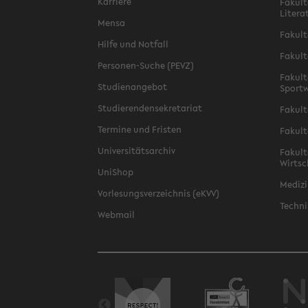
Karriere
Fakult
Litera
Mensa
Fakult
Hilfe und Notfall
Fakult
Personen-Suche (PEVZ)
Fakult
Studienangebot
Sportw
Studierendensekretariat
Fakult
Termine und Fristen
Fakult
Universitätsarchiv
Fakult
Wirtsc
UniShop
Medizi
Vorlesungsverzeichnis (eKVV)
Techni
Webmail