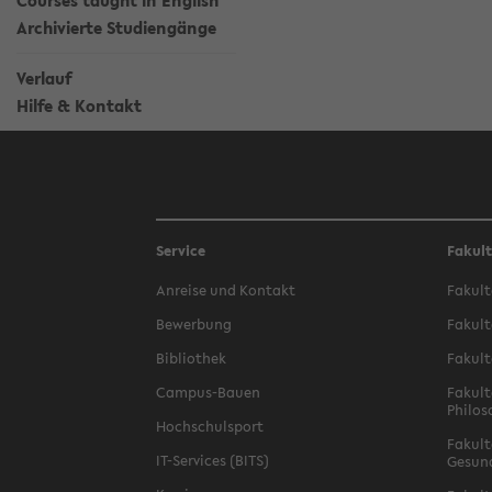
Courses taught in English
Archivierte Studiengänge
Verlauf
Hilfe & Kontakt
Service
Fakul
Anreise und Kontakt
Fakult
Bewerbung
Fakult
Bibliothek
Fakult
Campus-Bauen
Fakult
Philos
Hochschulsport
Fakult
IT-Services (BITS)
Gesun