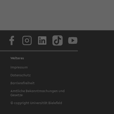
Facebook
Instagram
LinkedIn
TikTok
Youtube
Weiteres
Impressum
Datenschutz
Barrierefreiheit
Amtliche Bekanntmachungen und
Gesetze
© copyright Universität Bielefeld