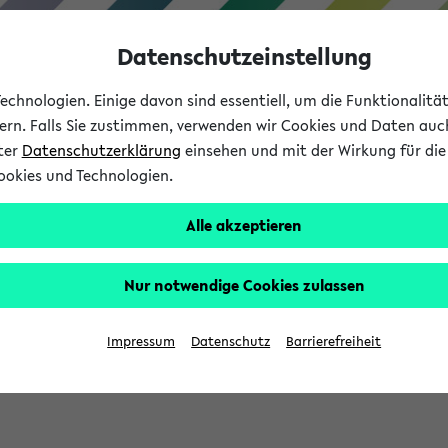
Datenschutzeinstellung
chnologien. Einige davon sind essentiell, um die Funktionalit
sern. Falls Sie zustimmen, verwenden wir Cookies und Daten auc
nter
Datenschutzerklärung
einsehen und mit der Wirkung für die 
ookies und Technologien.
Studium
Lehre
International
Alle akzeptieren
Nur notwendige Cookies zulassen
sich im Verlauf Ihrer eKVV Sitzung füllen.
Impressum
Datenschutz
Barrierefreiheit