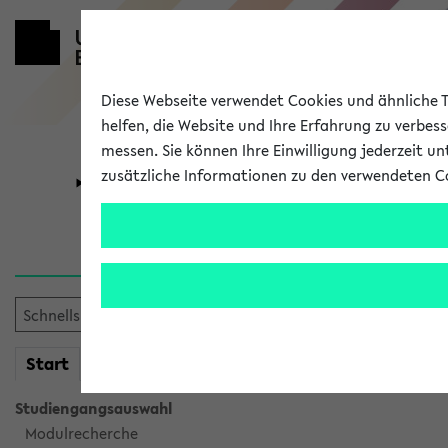
Diese Webseite verwendet Cookies und ähnliche Te
helfen, die Website und Ihre Erfahrung zu verbes
messen. Sie können Ihre Einwilligung jederzeit u
zusätzliche Informationen zu den verwendeten C
Universität
Forschung
Verlauf
Ihr Verlauf ist leer. Er wird 
mein
Start
eKVV
Studiengangsauswahl
Modulrecherche