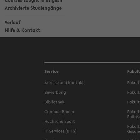
Courses taught in English
Archivierte Studiengänge
Verlauf
Hilfe & Kontakt
Service
Fakul
Anreise und Kontakt
Fakult
Bewerbung
Fakult
Bibliothek
Fakult
Campus-Bauen
Fakult
Philos
Hochschulsport
Fakult
IT-Services (BITS)
Gesun