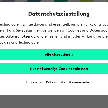
Datenschutzeinstellung
chnologien. Einige davon sind essentiell, um die Funktionalit
sern. Falls Sie zustimmen, verwenden wir Cookies und Daten auc
nter
Datenschutzerklärung
einsehen und mit der Wirkung für die 
ookies und Technologien.
Studium
Lehre
International
Alle akzeptieren
Nur notwendige Cookies zulassen
sich im Verlauf Ihrer eKVV Sitzung füllen.
Impressum
Datenschutz
Barrierefreiheit