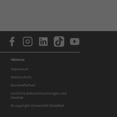
Facebook
Instagram
LinkedIn
TikTok
Youtube
Weiteres
Impressum
Datenschutz
Barrierefreiheit
Amtliche Bekanntmachungen und
Gesetze
© copyright Universität Bielefeld