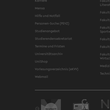
Karriere
Fakult
Litera
Mensa
Fakult
Hilfe und Notfall
Fakult
Personen-Suche (PEVZ)
Fakult
Studienangebot
Sportw
Studierendensekretariat
Fakult
Termine und Fristen
Fakult
Universitätsarchiv
Fakult
Wirtsc
UniShop
Medizi
Vorlesungsverzeichnis (eKVV)
Techni
Webmail