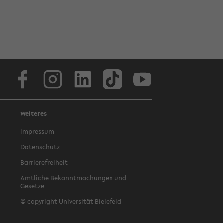
Facebook
Instagram
LinkedIn
TikTok
Youtube
Weiteres
Impressum
Datenschutz
Barrierefreiheit
Amtliche Bekanntmachungen und
Gesetze
© copyright Universität Bielefeld