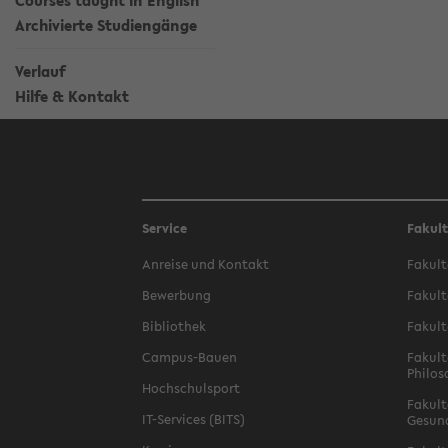
Courses taught in English
Archivierte Studiengänge
Verlauf
Hilfe & Kontakt
Service
Fakul
Anreise und Kontakt
Fakult
Bewerbung
Fakult
Bibliothek
Fakult
Campus-Bauen
Fakult
Philos
Hochschulsport
Fakult
IT-Services (BITS)
Gesun