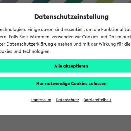
Datenschutzeinstellung
chnologien. Einige davon sind essentiell, um die Funktionalit
sern. Falls Sie zustimmen, verwenden wir Cookies und Daten auc
nter
Datenschutzerklärung
einsehen und mit der Wirkung für die 
ookies und Technologien.
Studium
Lehre
International
Alle akzeptieren
Nur notwendige Cookies zulassen
sich im Verlauf Ihrer eKVV Sitzung füllen.
Impressum
Datenschutz
Barrierefreiheit