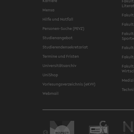
Karriere
Fakult
Litera
Mensa
Fakult
Hilfe und Notfall
Fakult
Personen-Suche (PEVZ)
Fakult
Studienangebot
Sportw
Studierendensekretariat
Fakult
Termine und Fristen
Fakult
Universitätsarchiv
Fakult
Wirtsc
UniShop
Medizi
Vorlesungsverzeichnis (eKVV)
Techni
Webmail