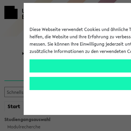
Diese Webseite verwendet Cookies und ähnliche Te
helfen, die Website und Ihre Erfahrung zu verbes
messen. Sie können Ihre Einwilligung jederzeit u
zusätzliche Informationen zu den verwendeten C
Universität
Forschung
Verlauf
Ihr Verlauf ist leer. Er wird 
mein
Start
eKVV
Studiengangsauswahl
Modulrecherche