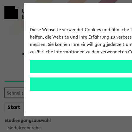
Diese Webseite verwendet Cookies und ähnliche Te
helfen, die Website und Ihre Erfahrung zu verbes
messen. Sie können Ihre Einwilligung jederzeit u
zusätzliche Informationen zu den verwendeten C
Universität
Forschung
Verlauf
Ihr Verlauf ist leer. Er wird 
mein
Start
eKVV
Studiengangsauswahl
Modulrecherche