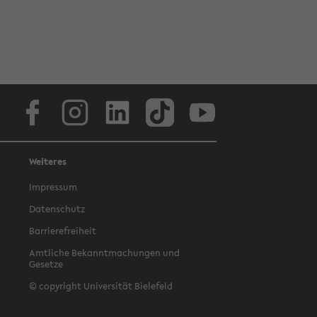
Facebook
Instagram
LinkedIn
TikTok
Youtube
Weiteres
Impressum
Datenschutz
Barrierefreiheit
Amtliche Bekanntmachungen und
Gesetze
© copyright Universität Bielefeld