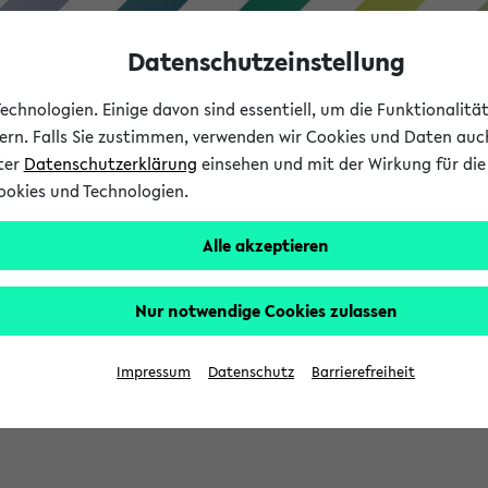
Datenschutzeinstellung
chnologien. Einige davon sind essentiell, um die Funktionalit
sern. Falls Sie zustimmen, verwenden wir Cookies und Daten auc
nter
Datenschutzerklärung
einsehen und mit der Wirkung für die 
ookies und Technologien.
Studium
Lehre
International
Alle akzeptieren
Nur notwendige Cookies zulassen
sich im Verlauf Ihrer eKVV Sitzung füllen.
Impressum
Datenschutz
Barrierefreiheit