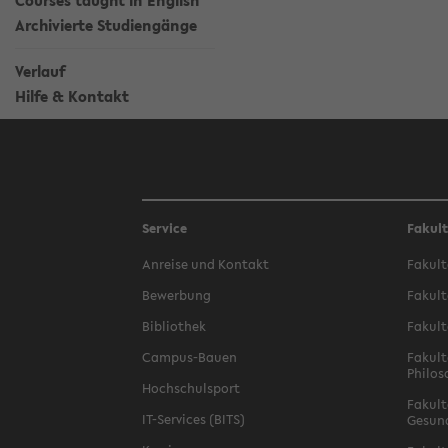
Courses taught in English
Archivierte Studiengänge
Verlauf
Hilfe & Kontakt
Service
Fakul
Anreise und Kontakt
Fakult
Bewerbung
Fakult
Bibliothek
Fakult
Campus-Bauen
Fakult
Philos
Hochschulsport
Fakult
IT-Services (BITS)
Gesun