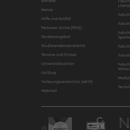
Karriere
Fakult
Litera
Mensa
Fakult
Hilfe und Notfall
Fakult
Personen-Suche (PEVZ)
Fakult
Studienangebot
Sportw
Studierendensekretariat
Fakult
Termine und Fristen
Fakult
Universitätsarchiv
Fakult
Wirtsc
UniShop
Medizi
Vorlesungsverzeichnis (eKVV)
Techni
Webmail