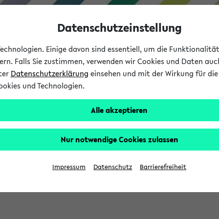
Datenschutzeinstellung
chnologien. Einige davon sind essentiell, um die Funktionalit
sern. Falls Sie zustimmen, verwenden wir Cookies und Daten auc
nter
Datenschutzerklärung
einsehen und mit der Wirkung für die 
ookies und Technologien.
Studium
Lehre
International
Alle akzeptieren
Nur notwendige Cookies zulassen
sich im Verlauf Ihrer eKVV Sitzung füllen.
Impressum
Datenschutz
Barrierefreiheit