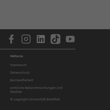
Facebook
Instagram
LinkedIn
TikTok
Youtube
Weiteres
Impressum
Datenschutz
Barrierefreiheit
Amtliche Bekanntmachungen und
Gesetze
© copyright Universität Bielefeld