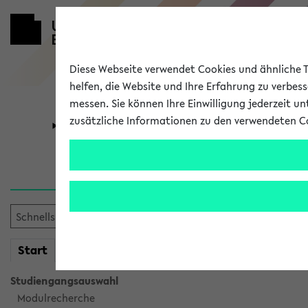
Diese Webseite verwendet Cookies und ähnliche Te
helfen, die Website und Ihre Erfahrung zu verbes
messen. Sie können Ihre Einwilligung jederzeit u
zusätzliche Informationen zu den verwendeten C
Universität
Forschung
Verlauf
Ihr Verlauf ist leer. Er wird 
mein
Start
eKVV
Studiengangsauswahl
Modulrecherche