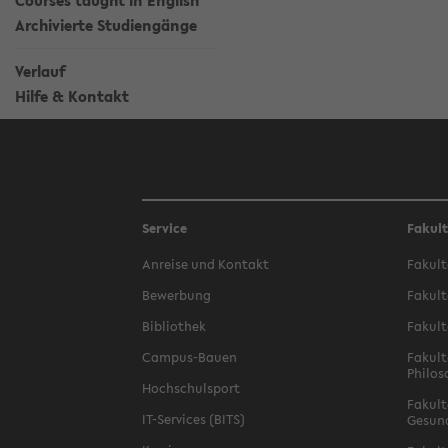
Courses taught in English
Archivierte Studiengänge
Verlauf
Hilfe & Kontakt
Service
Fakul
Anreise und Kontakt
Fakult
Bewerbung
Fakult
Bibliothek
Fakult
Campus-Bauen
Fakult
Philos
Hochschulsport
Fakult
IT-Services (BITS)
Gesun