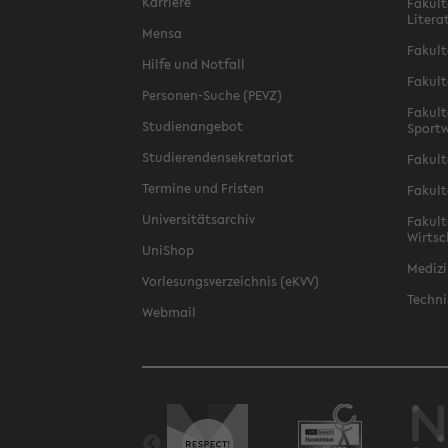
Karriere
Fakult
Litera
Mensa
Fakult
Hilfe und Notfall
Fakult
Personen-Suche (PEVZ)
Fakult
Studienangebot
Sportw
Studierendensekretariat
Fakult
Termine und Fristen
Fakult
Universitätsarchiv
Fakult
Wirtsc
UniShop
Medizi
Vorlesungsverzeichnis (eKVV)
Techni
Webmail