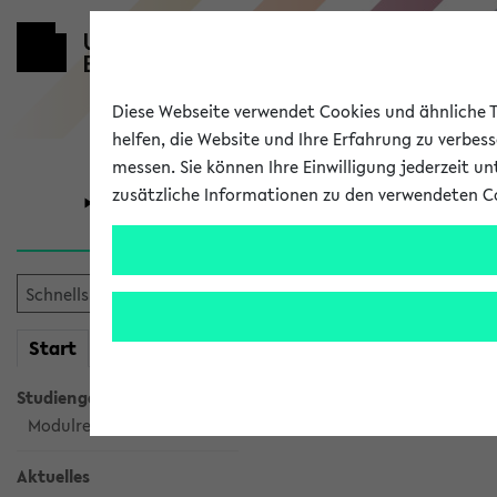
Diese Webseite verwendet Cookies und ähnliche Te
helfen, die Website und Ihre Erfahrung zu verbes
messen. Sie können Ihre Einwilligung jederzeit u
zusätzliche Informationen zu den verwendeten C
Universität
Forschung
Verlauf
mein
Start
eKVV
Ihr Verlauf ist leer. Er wird 
Studiengangsauswahl
Modulrecherche
Aktuelles