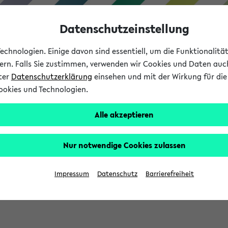
Datenschutzeinstellung
chnologien. Einige davon sind essentiell, um die Funktionalit
sern. Falls Sie zustimmen, verwenden wir Cookies und Daten auc
nter
Datenschutzerklärung
einsehen und mit der Wirkung für die 
ookies und Technologien.
Studium
Lehre
International
Alle akzeptieren
Nur notwendige Cookies zulassen
sich im Verlauf Ihrer eKVV Sitzung füllen.
Impressum
Datenschutz
Barrierefreiheit