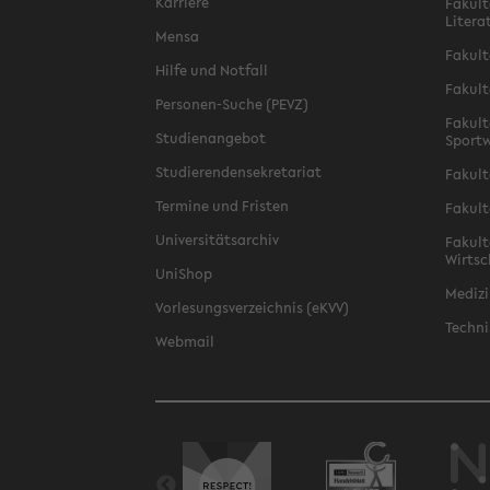
Karriere
Fakult
Litera
Mensa
Fakult
Hilfe und Notfall
Fakult
Personen-Suche (PEVZ)
Fakult
Studienangebot
Sportw
Studierendensekretariat
Fakult
Termine und Fristen
Fakult
Universitätsarchiv
Fakult
Wirtsc
UniShop
Medizi
Vorlesungsverzeichnis (eKVV)
Techni
Webmail