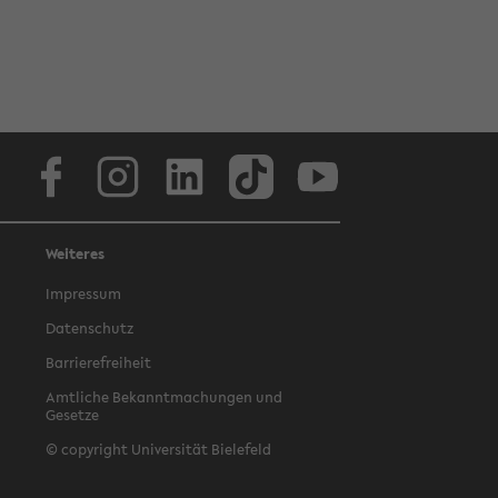
Facebook
Instagram
LinkedIn
TikTok
Youtube
Weiteres
Impressum
Datenschutz
Barrierefreiheit
Amtliche Bekanntmachungen und
Gesetze
© copyright Universität Bielefeld