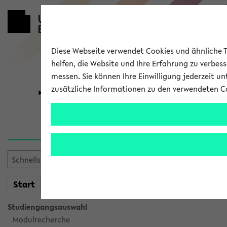
Diese Webseite verwendet Cookies und ähnliche Te
helfen, die Website und Ihre Erfahrung zu verbes
messen. Sie können Ihre Einwilligung jederzeit u
zusätzliche Informationen zu den verwendeten C
Universität
Forschung
Verlauf
Ihr Verlauf ist leer. Er wird 
mein
Start
eKVV
Studiengangsauswahl
Modulrecherche