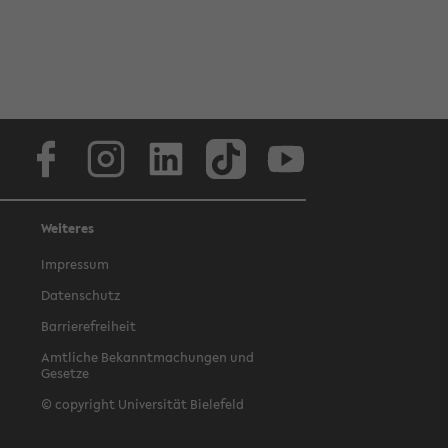
Facebook
Instagram
LinkedIn
TikTok
Youtube
Weiteres
Impressum
Datenschutz
Barrierefreiheit
Amtliche Bekanntmachungen und
Gesetze
© copyright Universität Bielefeld