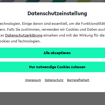
Datenschutzeinstellung
chnologien. Einige davon sind essentiell, um die Funktionalit
sern. Falls Sie zustimmen, verwenden wir Cookies und Daten auc
nter
Datenschutzerklärung
einsehen und mit der Wirkung für die 
ookies und Technologien.
Studium
Lehre
International
Alle akzeptieren
Nur notwendige Cookies zulassen
sich im Verlauf Ihrer eKVV Sitzung füllen.
Impressum
Datenschutz
Barrierefreiheit