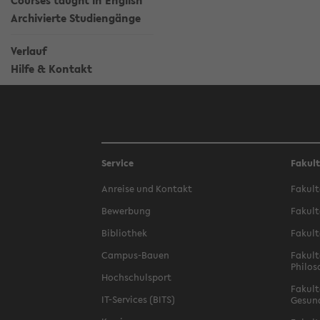
Courses taught in English
Archivierte Studiengänge
Verlauf
Hilfe & Kontakt
Service
Fakul
Anreise und Kontakt
Fakult
Bewerbung
Fakult
Bibliothek
Fakult
Campus-Bauen
Fakult
Philos
Hochschulsport
Fakult
IT-Services (BITS)
Gesun