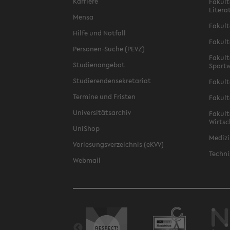
Karriere
Fakult
Litera
Mensa
Fakult
Hilfe und Notfall
Fakult
Personen-Suche (PEVZ)
Fakult
Studienangebot
Sportw
Studierendensekretariat
Fakult
Termine und Fristen
Fakult
Universitätsarchiv
Fakult
Wirtsc
UniShop
Medizi
Vorlesungsverzeichnis (eKVV)
Techni
Webmail