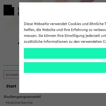
Diese Webseite verwendet Cookies und ähnliche Te
helfen, die Website und Ihre Erfahrung zu verbes
messen. Sie können Ihre Einwilligung jederzeit u
zusätzliche Informationen zu den verwendeten C
Universität
Forschung
Verlauf
Ihr Verlauf ist leer. Er wird 
mein
Start
eKVV
Studiengangsauswahl
Modulrecherche