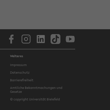
Facebook
Instagram
LinkedIn
TikTok
Youtube
Weiteres
Impressum
Datenschutz
Barrierefreiheit
Amtliche Bekanntmachungen und
Gesetze
© copyright Universität Bielefeld