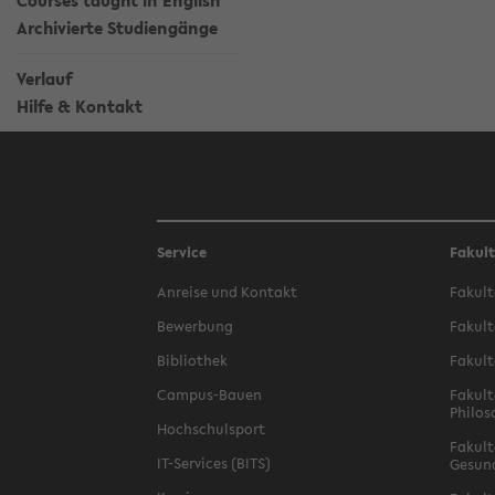
Courses taught in English
Archivierte Studiengänge
Verlauf
Hilfe & Kontakt
Service
Fakul
Anreise und Kontakt
Fakult
Bewerbung
Fakult
Bibliothek
Fakult
Campus-Bauen
Fakult
Philos
Hochschulsport
Fakult
IT-Services (BITS)
Gesun