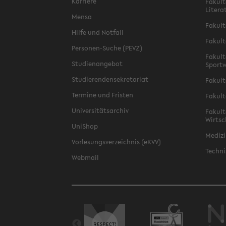
Karriere
Fakult
Litera
Mensa
Fakult
Hilfe und Notfall
Fakult
Personen-Suche (PEVZ)
Fakult
Studienangebot
Sportw
Studierendensekretariat
Fakult
Termine und Fristen
Fakult
Universitätsarchiv
Fakult
Wirtsc
UniShop
Medizi
Vorlesungsverzeichnis (eKVV)
Techni
Webmail