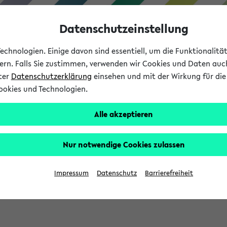
Datenschutzeinstellung
chnologien. Einige davon sind essentiell, um die Funktionalit
sern. Falls Sie zustimmen, verwenden wir Cookies und Daten auc
nter
Datenschutzerklärung
einsehen und mit der Wirkung für die 
ookies und Technologien.
Studium
Lehre
International
Alle akzeptieren
Nur notwendige Cookies zulassen
sich im Verlauf Ihrer eKVV Sitzung füllen.
Impressum
Datenschutz
Barrierefreiheit