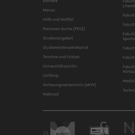
Karriere
Fakult
Litera
Mensa
Fakult
Hilfe und Notfall
Fakult
Personen-Suche (PEVZ)
Fakult
Studienangebot
Sportw
Studierendensekretariat
Fakult
Termine und Fristen
Fakult
Universitätsarchiv
Fakult
Wirtsc
UniShop
Medizi
Vorlesungsverzeichnis (eKVV)
Techni
Webmail