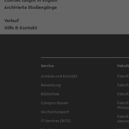
Courses taught in English
Archivierte Studiengänge
Verlauf
Hilfe & Kontakt
Service
Fakul
Anreise und Kontakt
Fakult
Bewerbung
Fakult
Bibliothek
Fakult
Campus-Bauen
Fakult
Philos
Hochschulsport
Fakult
IT-Services (BITS)
Gesun