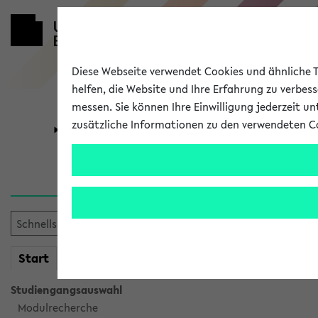
Diese Webseite verwendet Cookies und ähnliche Te
helfen, die Website und Ihre Erfahrung zu verbes
messen. Sie können Ihre Einwilligung jederzeit u
zusätzliche Informationen zu den verwendeten C
Universität
Forschung
Verlauf
Ihr Verlauf ist leer. Er wird 
mein
Start
eKVV
Studiengangsauswahl
Modulrecherche