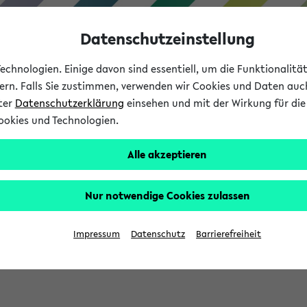
Datenschutzeinstellung
chnologien. Einige davon sind essentiell, um die Funktionalit
sern. Falls Sie zustimmen, verwenden wir Cookies und Daten auc
nter
Datenschutzerklärung
einsehen und mit der Wirkung für die 
ookies und Technologien.
Studium
Lehre
International
Alle akzeptieren
Nur notwendige Cookies zulassen
sich im Verlauf Ihrer eKVV Sitzung füllen.
Impressum
Datenschutz
Barrierefreiheit