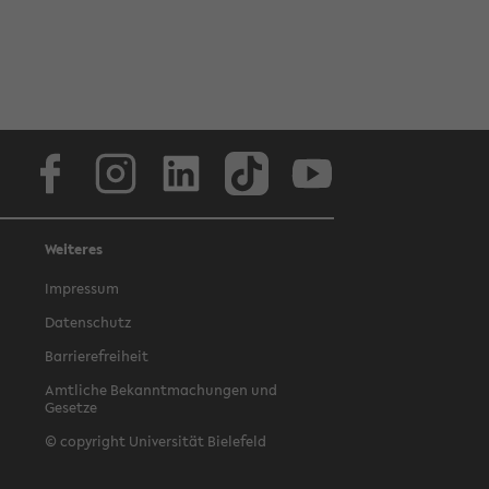
Facebook
Instagram
LinkedIn
TikTok
Youtube
Weiteres
Impressum
Datenschutz
Barrierefreiheit
Amtliche Bekanntmachungen und
Gesetze
© copyright Universität Bielefeld