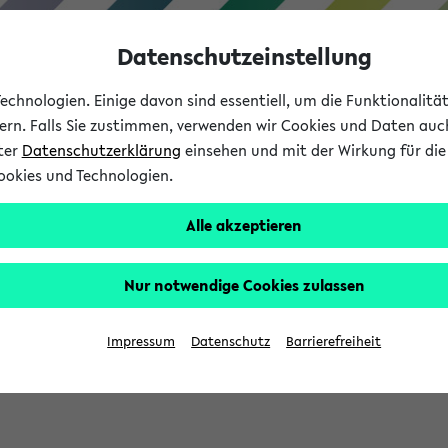
Datenschutzeinstellung
chnologien. Einige davon sind essentiell, um die Funktionalit
sern. Falls Sie zustimmen, verwenden wir Cookies und Daten auc
nter
Datenschutzerklärung
einsehen und mit der Wirkung für die 
ookies und Technologien.
Studium
Lehre
International
Alle akzeptieren
Nur notwendige Cookies zulassen
sich im Verlauf Ihrer eKVV Sitzung füllen.
Impressum
Datenschutz
Barrierefreiheit