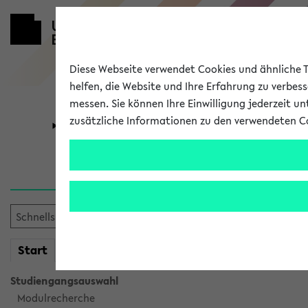
Diese Webseite verwendet Cookies und ähnliche Te
helfen, die Website und Ihre Erfahrung zu verbes
messen. Sie können Ihre Einwilligung jederzeit u
zusätzliche Informationen zu den verwendeten C
Universität
Forschung
Verlauf
Ihr Verlauf ist leer. Er wird 
mein
Start
eKVV
Studiengangsauswahl
Modulrecherche