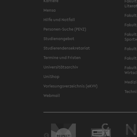
Karriere
Fakult
Litera
Mensa
Fakult
Hilfe und Notfall
Fakult
Personen-Suche (PEVZ)
Fakult
Studienangebot
Sportw
Studierendensekretariat
Fakult
Termine und Fristen
Fakult
Universitätsarchiv
Fakult
Wirtsc
UniShop
Medizi
Vorlesungsverzeichnis (eKVV)
Techni
Webmail