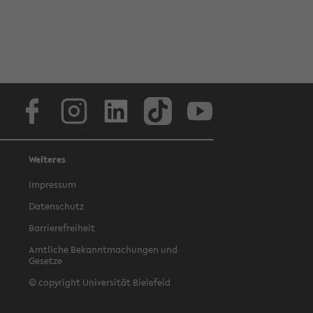
Facebook
Instagram
LinkedIn
TikTok
Youtube
Weiteres
Impressum
Datenschutz
Barrierefreiheit
Amtliche Bekanntmachungen und
Gesetze
© copyright Universität Bielefeld