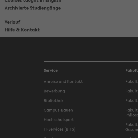
Courses taught in English
Archivierte Studiengänge
Verlauf
Hilfe & Kontakt
Service
Fakul
Anreise und Kontakt
Fakult
Bewerbung
Fakult
Bibliothek
Fakult
Campus-Bauen
Fakult
Philos
Hochschulsport
Fakult
IT-Services (BITS)
Gesun