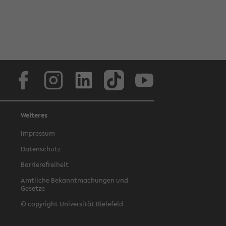
Facebook
Instagram
LinkedIn
TikTok
Youtube
Weiteres
Impressum
Datenschutz
Barrierefreiheit
Amtliche Bekanntmachungen und
Gesetze
© copyright Universität Bielefeld