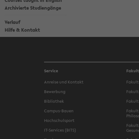
Courses taught in English
Archivierte Studiengänge
Verlauf
Hilfe & Kontakt
Service
Fakul
Anreise und Kontakt
Fakult
Bewerbung
Fakult
Bibliothek
Fakult
Campus-Bauen
Fakult
Philos
Hochschulsport
Fakult
IT-Services (BITS)
Gesun