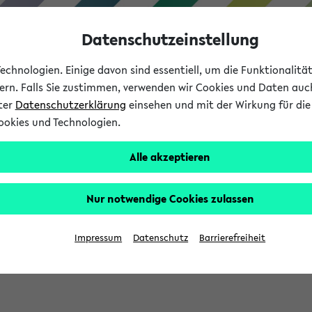
Datenschutzeinstellung
chnologien. Einige davon sind essentiell, um die Funktionalit
sern. Falls Sie zustimmen, verwenden wir Cookies und Daten auc
nter
Datenschutzerklärung
einsehen und mit der Wirkung für die 
ookies und Technologien.
Studium
Lehre
International
Alle akzeptieren
Nur notwendige Cookies zulassen
sich im Verlauf Ihrer eKVV Sitzung füllen.
Impressum
Datenschutz
Barrierefreiheit