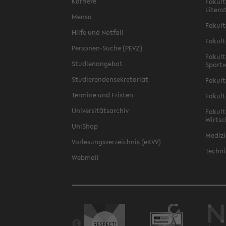
Karriere
Fakult
Litera
Mensa
Fakult
Hilfe und Notfall
Fakult
Personen-Suche (PEVZ)
Fakult
Studienangebot
Sportw
Studierendensekretariat
Fakult
Termine und Fristen
Fakult
Universitätsarchiv
Fakult
Wirtsc
UniShop
Medizi
Vorlesungsverzeichnis (eKVV)
Techni
Webmail