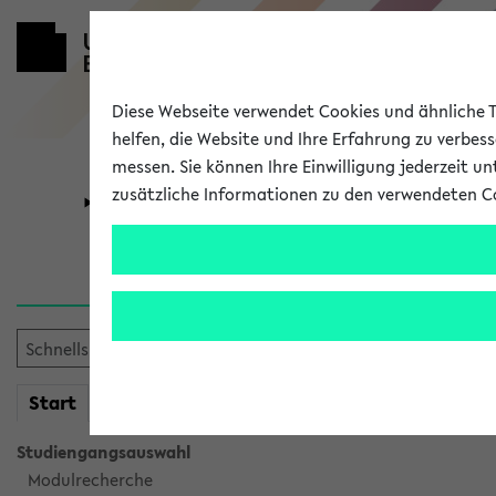
Diese Webseite verwendet Cookies und ähnliche Te
helfen, die Website und Ihre Erfahrung zu verbes
messen. Sie können Ihre Einwilligung jederzeit u
zusätzliche Informationen zu den verwendeten C
Universität
Forschung
Verlauf
Ihr Verlauf ist leer. Er wird 
mein
Start
eKVV
Studiengangsauswahl
Modulrecherche