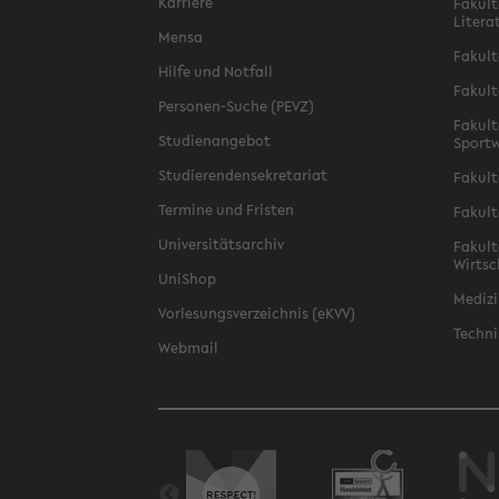
Karriere
Fakult
Litera
Mensa
Fakult
Hilfe und Notfall
Fakult
Personen-Suche (PEVZ)
Fakult
Studienangebot
Sportw
Studierendensekretariat
Fakult
Termine und Fristen
Fakult
Universitätsarchiv
Fakult
Wirtsc
UniShop
Medizi
Vorlesungsverzeichnis (eKVV)
Techni
Webmail