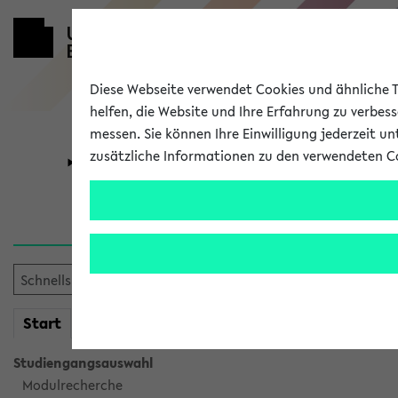
Diese Webseite verwendet Cookies und ähnliche Te
helfen, die Website und Ihre Erfahrung zu verbes
messen. Sie können Ihre Einwilligung jederzeit u
zusätzliche Informationen zu den verwendeten C
Universität
Forschung
Verlauf
Ihr Verlauf ist leer. Er wird 
mein
Start
eKVV
Studiengangsauswahl
Modulrecherche