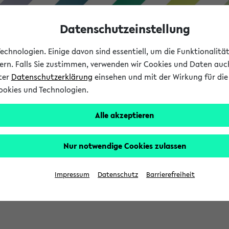
Datenschutzeinstellung
chnologien. Einige davon sind essentiell, um die Funktionalit
sern. Falls Sie zustimmen, verwenden wir Cookies und Daten auc
nter
Datenschutzerklärung
einsehen und mit der Wirkung für die 
ookies und Technologien.
Studium
Lehre
International
Alle akzeptieren
Nur notwendige Cookies zulassen
sich im Verlauf Ihrer eKVV Sitzung füllen.
Impressum
Datenschutz
Barrierefreiheit