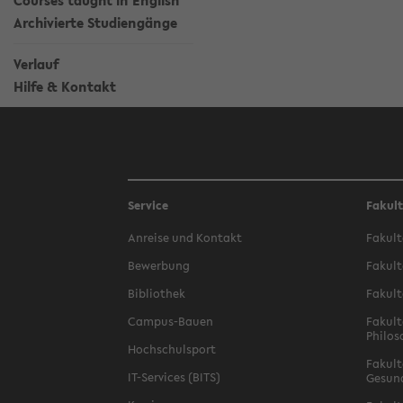
Courses taught in English
Archivierte Studiengänge
Verlauf
Hilfe & Kontakt
Service
Fakul
Anreise und Kontakt
Fakult
Bewerbung
Fakult
Bibliothek
Fakult
Campus-Bauen
Fakult
Philos
Hochschulsport
Fakult
IT-Services (BITS)
Gesun