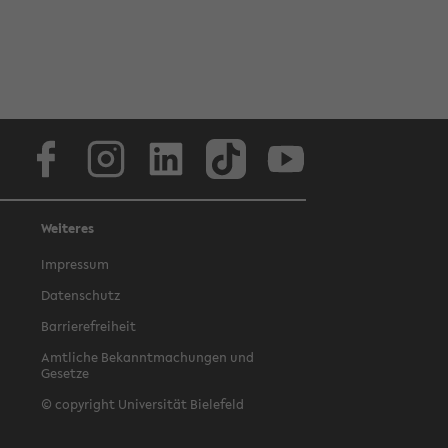
Facebook
Instagram
LinkedIn
TikTok
Youtube
Weiteres
Impressum
Datenschutz
Barrierefreiheit
Amtliche Bekanntmachungen und
Gesetze
© copyright Universität Bielefeld