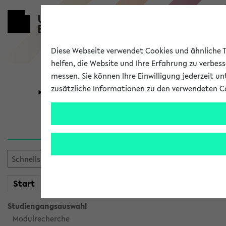
Diese Webseite verwendet Cookies und ähnliche Te
helfen, die Website und Ihre Erfahrung zu verbes
messen. Sie können Ihre Einwilligung jederzeit u
zusätzliche Informationen zu den verwendeten C
Universität
Forschung
Verlauf
Ihr Verlauf ist leer. Er wird 
mein
Start
eKVV
Studiengangsauswahl
Modulrecherche