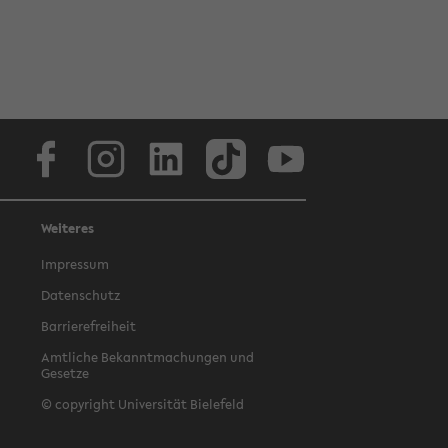
Facebook
Instagram
LinkedIn
TikTok
Youtube
Weiteres
Impressum
Datenschutz
Barrierefreiheit
Amtliche Bekanntmachungen und
Gesetze
© copyright Universität Bielefeld