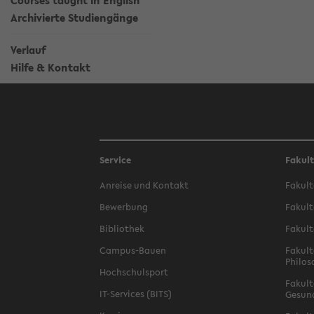
Courses taught in English
Archivierte Studiengänge
Verlauf
Hilfe & Kontakt
Service
Fakul
Anreise und Kontakt
Fakult
Bewerbung
Fakult
Bibliothek
Fakult
Campus-Bauen
Fakult
Philos
Hochschulsport
Fakult
IT-Services (BITS)
Gesun