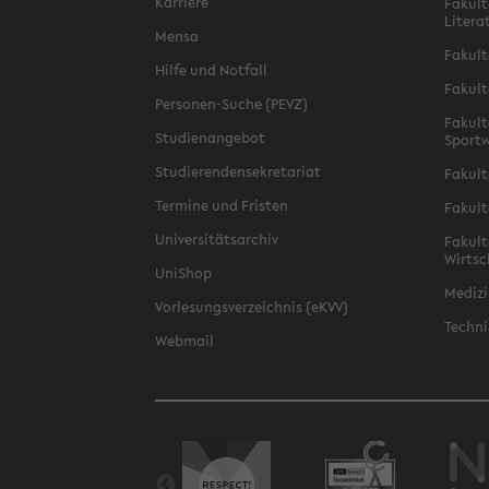
Karriere
Fakult
Litera
Mensa
Fakult
Hilfe und Notfall
Fakult
Personen-Suche (PEVZ)
Fakult
Studienangebot
Sportw
Studierendensekretariat
Fakult
Termine und Fristen
Fakult
Universitätsarchiv
Fakult
Wirtsc
UniShop
Medizi
Vorlesungsverzeichnis (eKVV)
Techni
Webmail