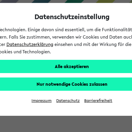
Datenschutzeinstellung
chnologien. Einige davon sind essentiell, um die Funktionalit
sern. Falls Sie zustimmen, verwenden wir Cookies und Daten auc
nter
Datenschutzerklärung
einsehen und mit der Wirkung für die 
ookies und Technologien.
Studium
Lehre
International
Alle akzeptieren
Nur notwendige Cookies zulassen
sich im Verlauf Ihrer eKVV Sitzung füllen.
Impressum
Datenschutz
Barrierefreiheit