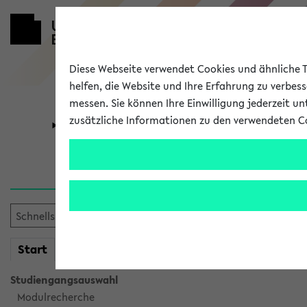
Diese Webseite verwendet Cookies und ähnliche Te
helfen, die Website und Ihre Erfahrung zu verbes
messen. Sie können Ihre Einwilligung jederzeit u
zusätzliche Informationen zu den verwendeten C
Universität
Forschung
Verlauf
Ihr Verlauf ist leer. Er wird 
mein
Start
eKVV
Studiengangsauswahl
Modulrecherche