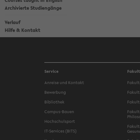
Courses taught in English
Archivierte Studiengänge
Verlauf
Hilfe & Kontakt
Service
Fakul
Anreise und Kontakt
Fakult
Bewerbung
Fakult
Bibliothek
Fakult
Campus-Bauen
Fakult
Philos
Hochschulsport
Fakult
IT-Services (BITS)
Gesun