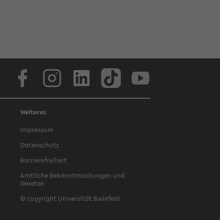
Facebook
Instagram
LinkedIn
TikTok
Youtube
Weiteres
Impressum
Datenschutz
Barrierefreiheit
Amtliche Bekanntmachungen und
Gesetze
© copyright Universität Bielefeld