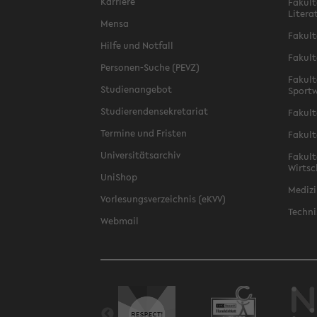
Karriere
Fakult
Litera
Mensa
Fakult
Hilfe und Notfall
Fakult
Personen-Suche (PEVZ)
Fakult
Studienangebot
Sportw
Studierendensekretariat
Fakult
Termine und Fristen
Fakult
Universitätsarchiv
Fakult
Wirtsc
UniShop
Medizi
Vorlesungsverzeichnis (eKVV)
Techni
Webmail