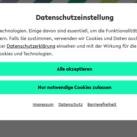
Datenschutzeinstellung
chnologien. Einige davon sind essentiell, um die Funktionalit
sern. Falls Sie zustimmen, verwenden wir Cookies und Daten auc
nter
Datenschutzerklärung
einsehen und mit der Wirkung für die 
ookies und Technologien.
Studium
Lehre
International
Alle akzeptieren
Nur notwendige Cookies zulassen
sich im Verlauf Ihrer eKVV Sitzung füllen.
Impressum
Datenschutz
Barrierefreiheit