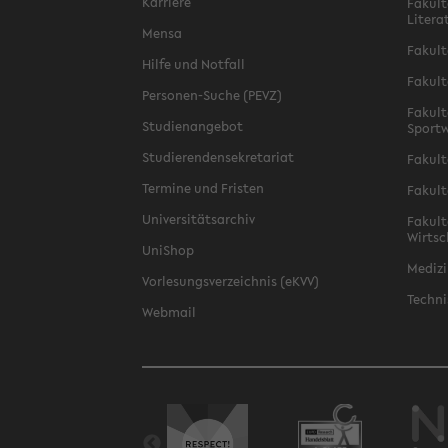
Karriere
Fakult
Litera
Mensa
Fakult
Hilfe und Notfall
Fakult
Personen-Suche (PEVZ)
Fakult
Studienangebot
Sportw
Studierendensekretariat
Fakult
Termine und Fristen
Fakult
Universitätsarchiv
Fakult
Wirtsc
UniShop
Medizi
Vorlesungsverzeichnis (eKVV)
Techni
Webmail