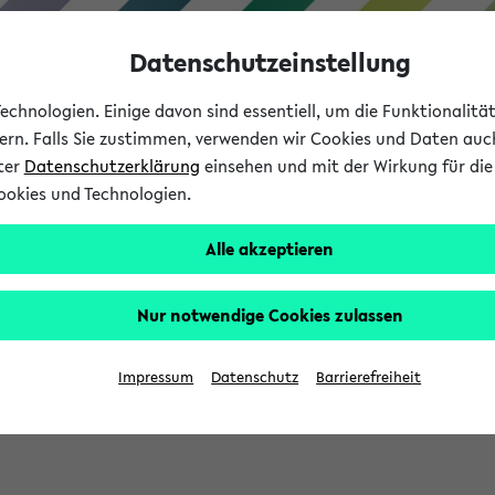
Datenschutzeinstellung
chnologien. Einige davon sind essentiell, um die Funktionalit
sern. Falls Sie zustimmen, verwenden wir Cookies und Daten auc
nter
Datenschutzerklärung
einsehen und mit der Wirkung für die 
ookies und Technologien.
Studium
Lehre
International
Alle akzeptieren
Nur notwendige Cookies zulassen
sich im Verlauf Ihrer eKVV Sitzung füllen.
Impressum
Datenschutz
Barrierefreiheit