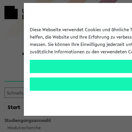
Diese Webseite verwendet Cookies und ähnliche Te
helfen, die Website und Ihre Erfahrung zu verbes
messen. Sie können Ihre Einwilligung jederzeit u
zusätzliche Informationen zu den verwendeten C
Universität
Forschung
Verlauf
Ihr Verlauf ist leer. Er wird 
mein
Start
eKVV
Studiengangsauswahl
Modulrecherche