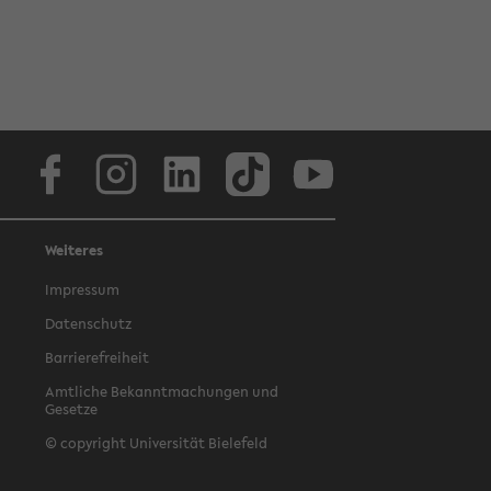
Facebook
Instagram
LinkedIn
TikTok
Youtube
Weiteres
Impressum
Datenschutz
Barrierefreiheit
Amtliche Bekanntmachungen und
Gesetze
© copyright Universität Bielefeld