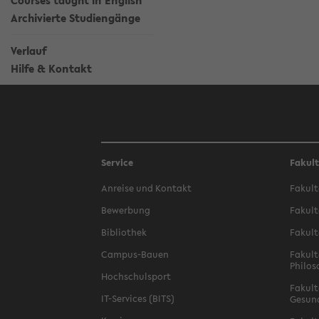
Courses taught in English
Archivierte Studiengänge
Verlauf
Hilfe & Kontakt
Service
Fakul
Anreise und Kontakt
Fakult
Bewerbung
Fakult
Bibliothek
Fakult
Campus-Bauen
Fakult
Philos
Hochschulsport
Fakult
IT-Services (BITS)
Gesun