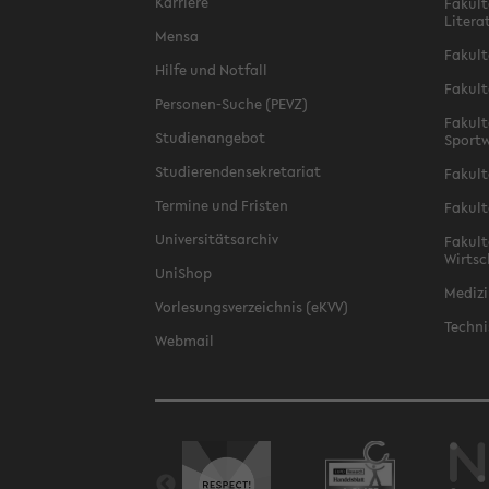
Karriere
Fakult
Litera
Mensa
Fakult
Hilfe und Notfall
Fakult
Personen-Suche (PEVZ)
Fakult
Studienangebot
Sportw
Studierendensekretariat
Fakult
Termine und Fristen
Fakult
Universitätsarchiv
Fakult
Wirtsc
UniShop
Medizi
Vorlesungsverzeichnis (eKVV)
Techni
Webmail