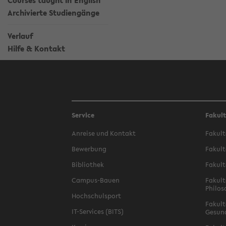
Courses taught in English
Archivierte Studiengänge
Verlauf
Hilfe & Kontakt
Service
Fakul
Anreise und Kontakt
Fakult
Bewerbung
Fakult
Bibliothek
Fakult
Campus-Bauen
Fakult
Philos
Hochschulsport
Fakult
IT-Services (BITS)
Gesun