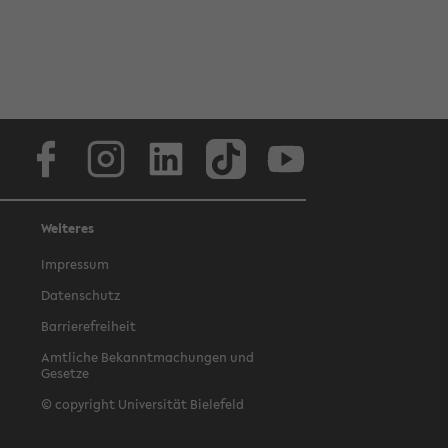
Facebook
Instagram
LinkedIn
TikTok
Youtube
Weiteres
Impressum
Datenschutz
Barrierefreiheit
Amtliche Bekanntmachungen und
Gesetze
© copyright Universität Bielefeld