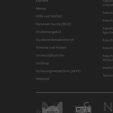
Karriere
Fakult
Litera
Mensa
Fakult
Hilfe und Notfall
Fakult
Personen-Suche (PEVZ)
Fakult
Studienangebot
Sportw
Studierendensekretariat
Fakult
Termine und Fristen
Fakult
Universitätsarchiv
Fakult
Wirtsc
UniShop
Medizi
Vorlesungsverzeichnis (eKVV)
Techni
Webmail