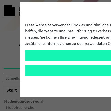
Diese Webseite verwendet Cookies und ähnliche Te
helfen, die Website und Ihre Erfahrung zu verbes
messen. Sie können Ihre Einwilligung jederzeit u
zusätzliche Informationen zu den verwendeten C
Universität
Forschung
Verlauf
Ihr Verlauf ist leer. Er wird 
mein
Start
eKVV
Studiengangsauswahl
Modulrecherche