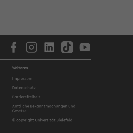
Facebook
Instagram
LinkedIn
TikTok
Youtube
Weiteres
Impressum
Datenschutz
Barrierefreiheit
Amtliche Bekanntmachungen und
Gesetze
© copyright Universität Bielefeld