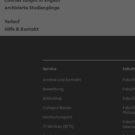
Courses taught in English
Archivierte Studiengänge
Verlauf
Hilfe & Kontakt
Service
Fakul
Anreise und Kontakt
Fakult
Bewerbung
Fakult
Bibliothek
Fakult
Campus-Bauen
Fakult
Philos
Hochschulsport
Fakult
IT-Services (BITS)
Gesun