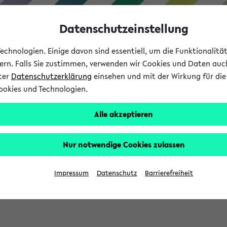
Datenschutzeinstellung
chnologien. Einige davon sind essentiell, um die Funktionalit
sern. Falls Sie zustimmen, verwenden wir Cookies und Daten auc
nter
Datenschutzerklärung
einsehen und mit der Wirkung für die 
ookies und Technologien.
Studium
Lehre
International
Alle akzeptieren
Nur notwendige Cookies zulassen
sich im Verlauf Ihrer eKVV Sitzung füllen.
Impressum
Datenschutz
Barrierefreiheit