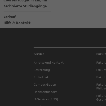
Courses taught in English
Archivierte Studiengänge
Verlauf
Hilfe & Kontakt
Service
Fakul
Anreise und Kontakt
Fakult
Bewerbung
Fakult
Bibliothek
Fakult
Campus-Bauen
Fakult
Philos
Hochschulsport
Fakult
IT-Services (BITS)
Gesun