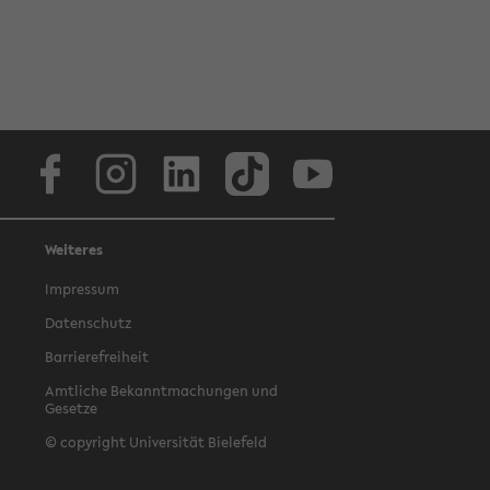
Facebook
Instagram
LinkedIn
TikTok
Youtube
Weiteres
Impressum
Datenschutz
Barrierefreiheit
Amtliche Bekanntmachungen und
Gesetze
© copyright Universität Bielefeld