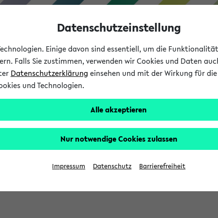
Datenschutzeinstellung
chnologien. Einige davon sind essentiell, um die Funktionalit
sern. Falls Sie zustimmen, verwenden wir Cookies und Daten auc
nter
Datenschutzerklärung
einsehen und mit der Wirkung für die 
ookies und Technologien.
Studium
Lehre
International
Alle akzeptieren
Nur notwendige Cookies zulassen
sich im Verlauf Ihrer eKVV Sitzung füllen.
Impressum
Datenschutz
Barrierefreiheit