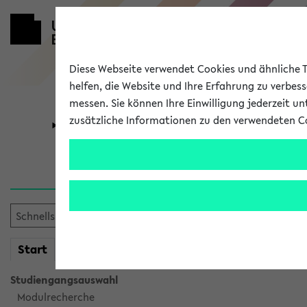
Diese Webseite verwendet Cookies und ähnliche Te
helfen, die Website und Ihre Erfahrung zu verbes
messen. Sie können Ihre Einwilligung jederzeit u
zusätzliche Informationen zu den verwendeten C
Universität
Forschung
Verlauf
Ihr Verlauf ist leer. Er wird 
mein
Start
eKVV
Studiengangsauswahl
Modulrecherche