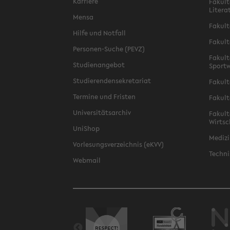
Karriere
Fakult
Litera
Mensa
Fakult
Hilfe und Notfall
Fakult
Personen-Suche (PEVZ)
Fakult
Studienangebot
Sportw
Studierendensekretariat
Fakult
Termine und Fristen
Fakult
Universitätsarchiv
Fakult
Wirtsc
UniShop
Medizi
Vorlesungsverzeichnis (eKVV)
Techni
Webmail