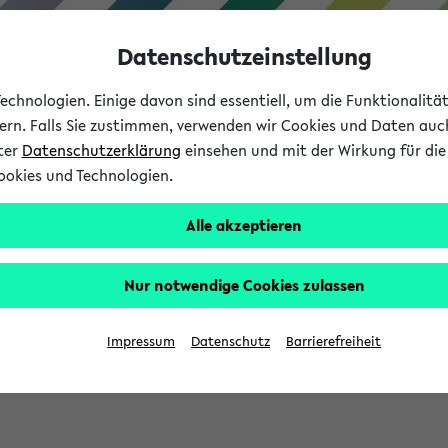
Datenschutzeinstellung
chnologien. Einige davon sind essentiell, um die Funktionalit
sern. Falls Sie zustimmen, verwenden wir Cookies und Daten auc
nter
Datenschutzerklärung
einsehen und mit der Wirkung für die 
ookies und Technologien.
Studium
Lehre
International
Alle akzeptieren
Nur notwendige Cookies zulassen
sich im Verlauf Ihrer eKVV Sitzung füllen.
Impressum
Datenschutz
Barrierefreiheit