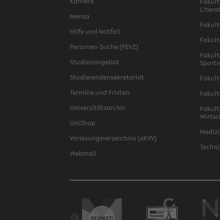
Karriere
Fakult
Litera
Mensa
Fakult
Hilfe und Notfall
Fakult
Personen-Suche (PEVZ)
Fakult
Studienangebot
Sportw
Studierendensekretariat
Fakult
Termine und Fristen
Fakult
Universitätsarchiv
Fakult
Wirtsc
UniShop
Medizi
Vorlesungsverzeichnis (eKVV)
Techni
Webmail