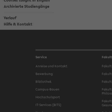
Courses taught in English
Archivierte Studiengänge
Verlauf
Hilfe & Kontakt
Service
Fakul
Anreise und Kontakt
Fakult
Bewerbung
Fakult
Bibliothek
Fakult
Campus-Bauen
Fakult
Philos
Hochschulsport
Fakult
IT-Services (BITS)
Gesun