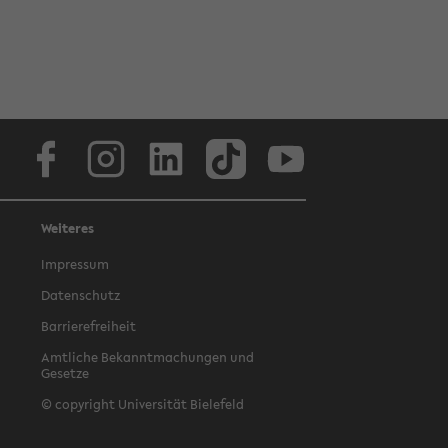
Facebook
Instagram
LinkedIn
TikTok
Youtube
Weiteres
Impressum
Datenschutz
Barrierefreiheit
Amtliche Bekanntmachungen und
Gesetze
© copyright Universität Bielefeld