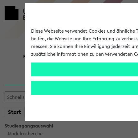
Diese Webseite verwendet Cookies und ähnliche Te
helfen, die Website und Ihre Erfahrung zu verbes
messen. Sie können Ihre Einwilligung jederzeit u
zusätzliche Informationen zu den verwendeten C
Universität
Forschung
Verlauf
Ihr Verlauf ist leer. Er wird 
mein
Start
eKVV
Studiengangsauswahl
Modulrecherche