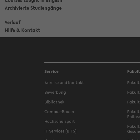
Courses taught in English
Archivierte Studiengänge
Verlauf
Hilfe & Kontakt
Service
Fakul
Anreise und Kontakt
Fakult
Bewerbung
Fakult
Bibliothek
Fakult
Campus-Bauen
Fakult
Philos
Hochschulsport
Fakult
IT-Services (BITS)
Gesun