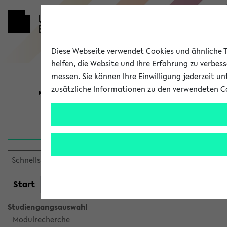
Diese Webseite verwendet Cookies und ähnliche Te
helfen, die Website und Ihre Erfahrung zu verbes
messen. Sie können Ihre Einwilligung jederzeit u
zusätzliche Informationen zu den verwendeten C
Universität
Forschung
Verlauf
Ihr Verlauf ist leer. Er wird 
mein
Start
eKVV
Studiengangsauswahl
Modulrecherche