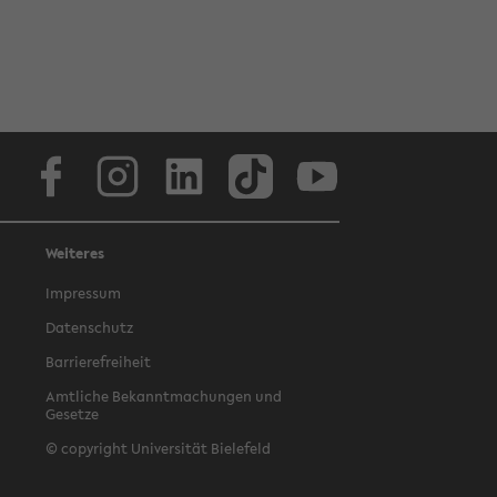
Facebook
Instagram
LinkedIn
TikTok
Youtube
Weiteres
Impressum
Datenschutz
Barrierefreiheit
Amtliche Bekanntmachungen und
Gesetze
© copyright Universität Bielefeld