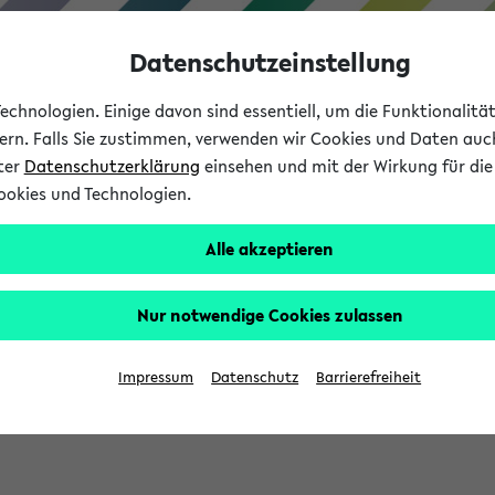
Datenschutzeinstellung
chnologien. Einige davon sind essentiell, um die Funktionalit
sern. Falls Sie zustimmen, verwenden wir Cookies und Daten auc
nter
Datenschutzerklärung
einsehen und mit der Wirkung für die 
ookies und Technologien.
Studium
Lehre
International
Alle akzeptieren
Nur notwendige Cookies zulassen
sich im Verlauf Ihrer eKVV Sitzung füllen.
Impressum
Datenschutz
Barrierefreiheit