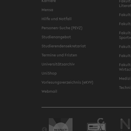
Karriere
Fakult
Litera
Mensa
Fakult
Hilfe und Notfall
Fakult
Personen-Suche (PEVZ)
Fakult
Studienangebot
Sportw
Studierendensekretariat
Fakult
Termine und Fristen
Fakult
Universitätsarchiv
Fakult
Wirtsc
UniShop
Medizi
Vorlesungsverzeichnis (eKVV)
Techni
Webmail