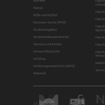
Karriere
Fakult
Litera
Mensa
Fakult
Hilfe und Notfall
Fakult
Personen-Suche (PEVZ)
Fakult
Studienangebot
Sportw
Studierendensekretariat
Fakult
Termine und Fristen
Fakult
Universitätsarchiv
Fakult
Wirtsc
UniShop
Medizi
Vorlesungsverzeichnis (eKVV)
Techni
Webmail