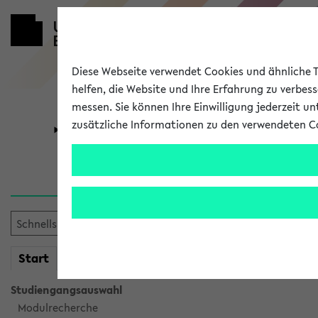
Diese Webseite verwendet Cookies und ähnliche Te
helfen, die Website und Ihre Erfahrung zu verbes
messen. Sie können Ihre Einwilligung jederzeit u
zusätzliche Informationen zu den verwendeten C
Universität
Forschung
Verlauf
Ihr Verlauf ist leer. Er wird 
mein
Start
eKVV
Studiengangsauswahl
Modulrecherche