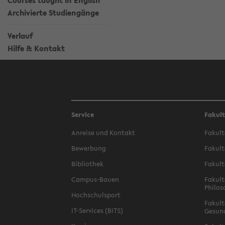
Courses taught in English
Archivierte Studiengänge
Verlauf
Hilfe & Kontakt
Service
Fakul
Anreise und Kontakt
Fakult
Bewerbung
Fakult
Bibliothek
Fakult
Campus-Bauen
Fakult
Philos
Hochschulsport
Fakult
IT-Services (BITS)
Gesun