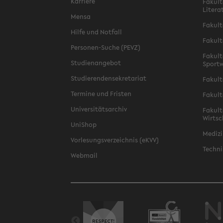
Karriere
Fakult
Litera
Mensa
Fakult
Hilfe und Notfall
Fakult
Personen-Suche (PEVZ)
Fakult
Studienangebot
Sportw
Studierendensekretariat
Fakult
Termine und Fristen
Fakult
Universitätsarchiv
Fakult
Wirtsc
UniShop
Medizi
Vorlesungsverzeichnis (eKVV)
Techni
Webmail