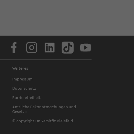
Facebook
Instagram
LinkedIn
TikTok
Youtube
Weiteres
Impressum
Datenschutz
Barrierefreiheit
Amtliche Bekanntmachungen und
Gesetze
© copyright Universität Bielefeld