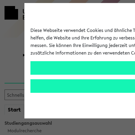
Diese Webseite verwendet Cookies und ähnliche Te
helfen, die Website und Ihre Erfahrung zu verbes
messen. Sie können Ihre Einwilligung jederzeit u
zusätzliche Informationen zu den verwendeten C
Universität
Forschung
Verlauf
Ihr Verlauf ist leer. Er wird 
mein
Start
eKVV
Studiengangsauswahl
Modulrecherche