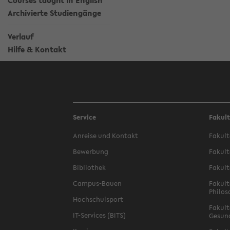
Courses taught in English
Archivierte Studiengänge
Verlauf
Hilfe & Kontakt
Service
Fakul
Anreise und Kontakt
Fakult
Bewerbung
Fakult
Bibliothek
Fakult
Campus-Bauen
Fakult
Philos
Hochschulsport
Fakult
IT-Services (BITS)
Gesun