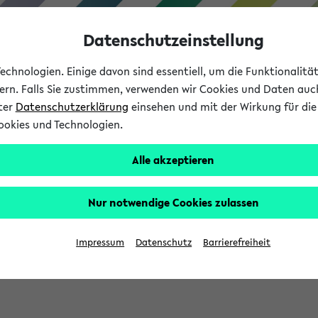
Datenschutzeinstellung
chnologien. Einige davon sind essentiell, um die Funktionalit
sern. Falls Sie zustimmen, verwenden wir Cookies und Daten auc
nter
Datenschutzerklärung
einsehen und mit der Wirkung für die 
ookies und Technologien.
Studium
Lehre
International
Alle akzeptieren
Nur notwendige Cookies zulassen
sich im Verlauf Ihrer eKVV Sitzung füllen.
Impressum
Datenschutz
Barrierefreiheit