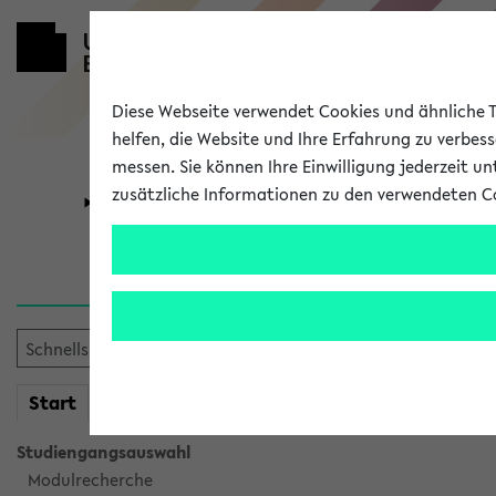
Diese Webseite verwendet Cookies und ähnliche Te
helfen, die Website und Ihre Erfahrung zu verbes
messen. Sie können Ihre Einwilligung jederzeit u
zusätzliche Informationen zu den verwendeten C
Universität
Forschung
Verlauf
Ihr Verlauf ist leer. Er wird 
mein
Start
eKVV
Studiengangsauswahl
Modulrecherche