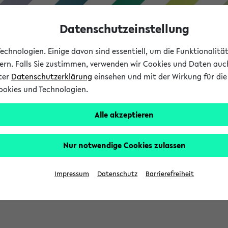
Datenschutzeinstellung
chnologien. Einige davon sind essentiell, um die Funktionalit
sern. Falls Sie zustimmen, verwenden wir Cookies und Daten auc
nter
Datenschutzerklärung
einsehen und mit der Wirkung für die 
ookies und Technologien.
Studium
Lehre
International
Alle akzeptieren
Nur notwendige Cookies zulassen
sich im Verlauf Ihrer eKVV Sitzung füllen.
Impressum
Datenschutz
Barrierefreiheit