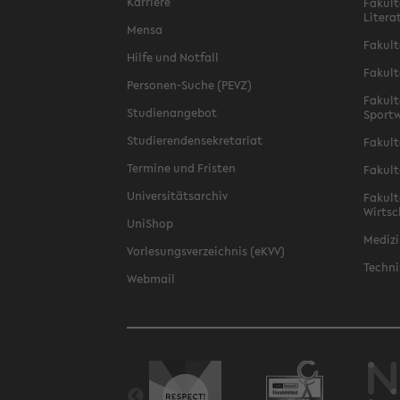
Karriere
Fakult
Litera
Mensa
Fakult
Hilfe und Notfall
Fakult
Personen-Suche (PEVZ)
Fakult
Studienangebot
Sportw
Studierendensekretariat
Fakult
Termine und Fristen
Fakult
Universitätsarchiv
Fakult
Wirtsc
UniShop
Medizi
Vorlesungsverzeichnis (eKVV)
Techni
Webmail