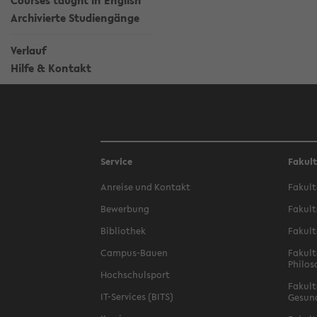
Courses taught in English
Archivierte Studiengänge
Verlauf
Hilfe & Kontakt
Service
Fakul
Anreise und Kontakt
Fakult
Bewerbung
Fakult
Bibliothek
Fakult
Campus-Bauen
Fakult
Philos
Hochschulsport
Fakult
IT-Services (BITS)
Gesun