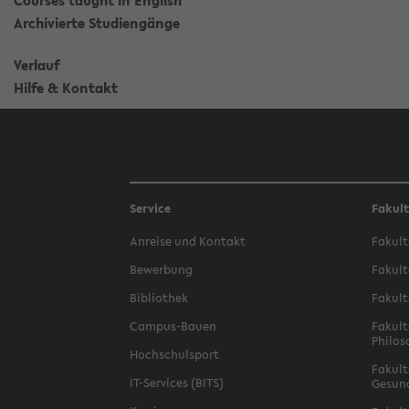
Courses taught in English
Archivierte Studiengänge
Verlauf
Hilfe & Kontakt
Service
Fakul
Anreise und Kontakt
Fakult
Bewerbung
Fakult
Bibliothek
Fakult
Campus-Bauen
Fakult
Philos
Hochschulsport
Fakult
IT-Services (BITS)
Gesun