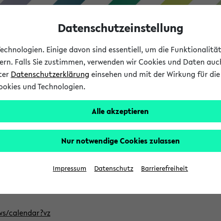
Datenschutzeinstellung
chnologien. Einige davon sind essentiell, um die Funktionalit
sern. Falls Sie zustimmen, verwenden wir Cookies und Daten auc
nter
Datenschutzerklärung
einsehen und mit der Wirkung für die 
ookies und Technologien.
Studium
Lehre
International
Alle akzeptieren
ntlichten Semester im eKVV
Nur notwendige Cookies zulassen
, welches Sie für Ihre Sitzung auswählen möchten. Bitte beachte
Impressum
Datenschutz
Barrierefreiheit
Adresse, um mit einer kompatiblen Kalenderanwendung auf die 
/ws/calendar?vz