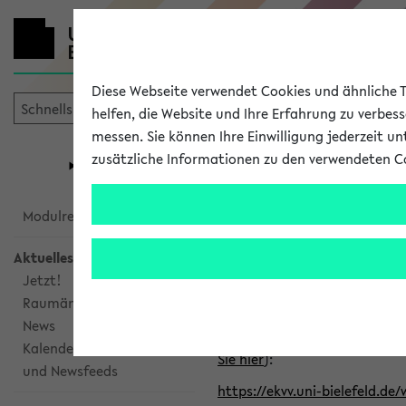
Diese Webseite verwendet Cookies und ähnliche Te
helfen, die Website und Ihre Erfahrung zu verbes
messen. Sie können Ihre Einwilligung jederzeit u
mein
Start
eKVV
zusätzliche Informationen zu den verwendeten C
Universität
Forschung
Studiengangsauswahl
Alle veröffe
Modulrecherche
Aktuelles
Klicken Sie auf das Semester
Jetzt!
Raumänderungen
Kalenderintegration
News
Verwenden Sie die folgende 
Kalenderintegration
Sie hier
):
und Newsfeeds
https://ekvv.uni-bielefeld.de