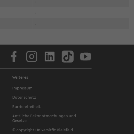
-
-
-
Facebook
Instagram
LinkedIn
TikTok
Youtube
Weiteres
Impressum
Datenschutz
Barrierefreiheit
Amtliche Bekanntmachungen und
Gesetze
© copyright Universität Bielefeld