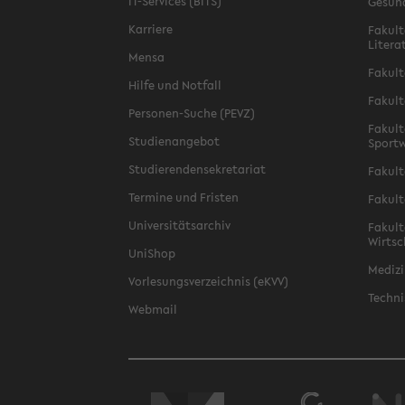
IT-Services (BITS)
Gesun
Karriere
Fakult
Litera
Mensa
Fakult
Hilfe und Notfall
Fakult
Personen-Suche (PEVZ)
Fakult
Studienangebot
Sportw
Studierendensekretariat
Fakult
Termine und Fristen
Fakult
Universitätsarchiv
Fakult
Wirtsc
UniShop
Medizi
Vorlesungsverzeichnis (eKVV)
Techni
Webmail