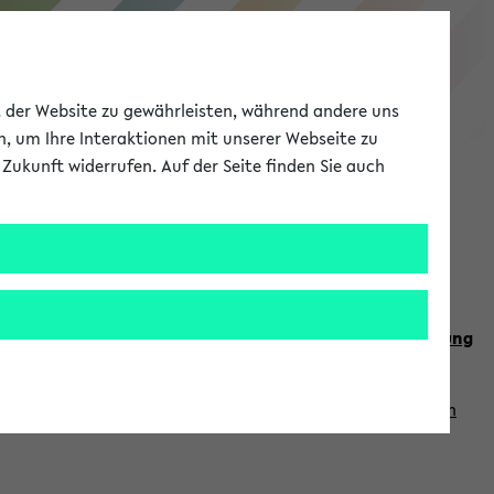
eKVV
ät der Website zu gewährleisten, während andere uns
h, um Ihre Interaktionen mit unserer Webseite zu
Zukunft widerrufen. Auf der Seite finden Sie auch
Meine Uni
EN
ANMELDEN
n Sie auch die weiteren Termine im
Kalender der Lehrplanung
Vorlesungszeiten zuzugreifen (nähere Informationen
finden