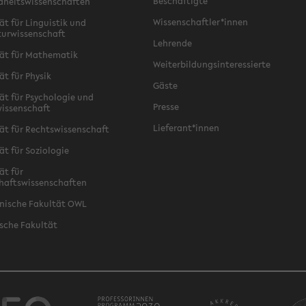
Beschäftigte
dheitswissenschaften
Wissenschaftler*innen
ät für Linguistik und
turwissenschaft
Lehrende
ät für Mathematik
Weiterbildungsinteressierte
ät für Physik
Gäste
ät für Psychologie und
Presse
issenschaft
Lieferant*innen
ät für Rechtswissenschaft
ät für Soziologie
ät für
haftswissenschaften
nische Fakultät OWL
sche Fakultät