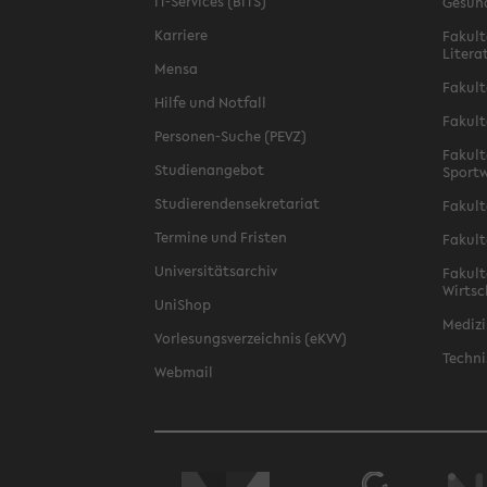
IT-Services (BITS)
Gesun
Karriere
Fakult
Litera
Mensa
Fakult
Hilfe und Notfall
Fakult
Personen-Suche (PEVZ)
Fakult
Studienangebot
Sportw
Studierendensekretariat
Fakult
Termine und Fristen
Fakult
Universitätsarchiv
Fakult
Wirtsc
UniShop
Medizi
Vorlesungsverzeichnis (eKVV)
Techni
Webmail