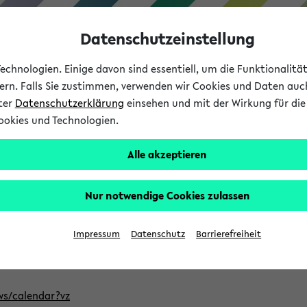
Datenschutzeinstellung
chnologien. Einige davon sind essentiell, um die Funktionalit
sern. Falls Sie zustimmen, verwenden wir Cookies und Daten auc
nter
Datenschutzerklärung
einsehen und mit der Wirkung für die 
ookies und Technologien.
Studium
Lehre
International
Alle akzeptieren
ntlichten Semester im eKVV
Nur notwendige Cookies zulassen
, welches Sie für Ihre Sitzung auswählen möchten. Bitte beachte
Impressum
Datenschutz
Barrierefreiheit
Adresse, um mit einer kompatiblen Kalenderanwendung auf die 
/ws/calendar?vz