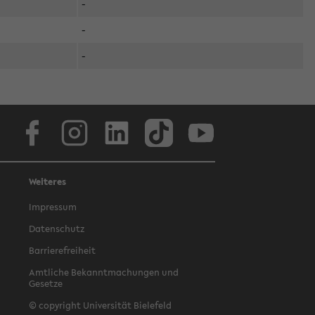
-
-
-
Facebook
Instagram
LinkedIn
TikTok
Youtube
Weiteres
Impressum
Datenschutz
Barrierefreiheit
Amtliche Bekanntmachungen und
Gesetze
© copyright Universität Bielefeld