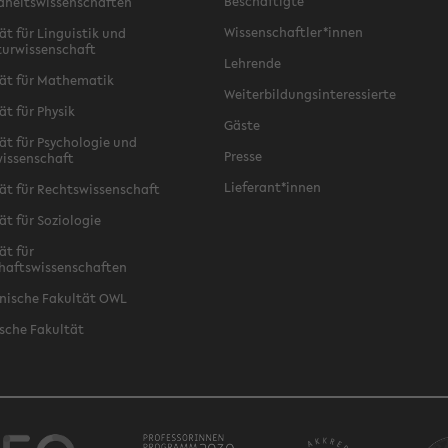
Beschäftigte
dheitswissenschaften
Wissenschaftler*innen
ät für Linguistik und
turwissenschaft
Lehrende
ät für Mathematik
Weiterbildungsinteressierte
ät für Physik
Gäste
ät für Psychologie und
Presse
issenschaft
Lieferant*innen
ät für Rechtswissenschaft
ät für Soziologie
ät für
haftswissenschaften
nische Fakultät OWL
sche Fakultät