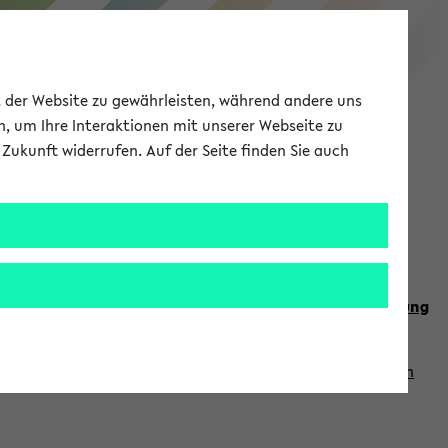
eKVV
ät der Website zu gewährleisten, während andere uns
h, um Ihre Interaktionen mit unserer Webseite zu
Zukunft widerrufen. Auf der Seite finden Sie auch
Meine Uni
EN
ANMELDEN
n Sie auch die weiteren Termine im
Kalender der Lehrplanung
Vorlesungszeiten zuzugreifen (nähere Informationen
finden