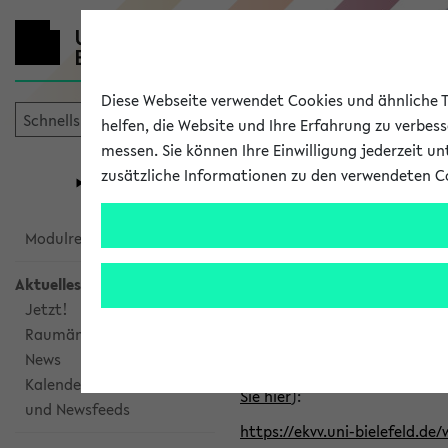
Diese Webseite verwendet Cookies und ähnliche Te
helfen, die Website und Ihre Erfahrung zu verbes
messen. Sie können Ihre Einwilligung jederzeit u
mein
Start
eKVV
zusätzliche Informationen zu den verwendeten C
Universität
Forschung
Studiengangsauswahl
Alle veröffe
Modulrecherche
Aktuelles
Klicken Sie auf das Semester
Jetzt!
Raumänderungen
Kalenderintegration
News
Verwenden Sie die folgende 
Kalenderintegration
Sie hier
):
und Newsfeeds
https://ekvv.uni-bielefeld.de