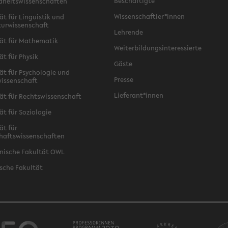
Beschäftigte
dheitswissenschaften
Wissenschaftler*innen
ät für Linguistik und
turwissenschaft
Lehrende
ät für Mathematik
Weiterbildungsinteressierte
ät für Physik
Gäste
ät für Psychologie und
Presse
issenschaft
Lieferant*innen
ät für Rechtswissenschaft
ät für Soziologie
ät für
haftswissenschaften
nische Fakultät OWL
sche Fakultät