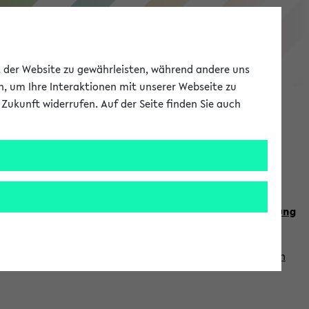
eKVV
ät der Website zu gewährleisten, während andere uns
h, um Ihre Interaktionen mit unserer Webseite zu
Zukunft widerrufen. Auf der Seite finden Sie auch
Meine Uni
EN
ANMELDEN
n Sie auch die weiteren Termine im
Kalender der Lehrplanung
Vorlesungszeiten zuzugreifen (nähere Informationen
finden