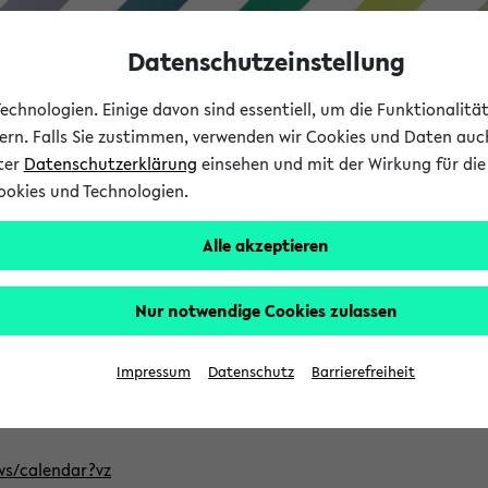
Datenschutzeinstellung
chnologien. Einige davon sind essentiell, um die Funktionalit
sern. Falls Sie zustimmen, verwenden wir Cookies und Daten auc
nter
Datenschutzerklärung
einsehen und mit der Wirkung für die 
ookies und Technologien.
Studium
Lehre
International
Alle akzeptieren
ntlichten Semester im eKVV
Nur notwendige Cookies zulassen
, welches Sie für Ihre Sitzung auswählen möchten. Bitte beachte
Impressum
Datenschutz
Barrierefreiheit
Adresse, um mit einer kompatiblen Kalenderanwendung auf die 
/ws/calendar?vz