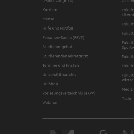
IT-Services (BITS)
Gesun
Karriere
Fakult
Litera
Mensa
Fakult
Hilfe und Notfall
Fakult
Personen-Suche (PEVZ)
Fakult
Studienangebot
Sportw
Studierendensekretariat
Fakult
Termine und Fristen
Fakult
Universitätsarchiv
Fakult
Wirtsc
UniShop
Medizi
Vorlesungsverzeichnis (eKVV)
Techni
Webmail