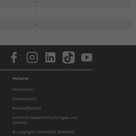
-
-
-
Facebook
Instagram
LinkedIn
TikTok
Youtube
Weiteres
Impressum
Datenschutz
Barrierefreiheit
Amtliche Bekanntmachungen und
Gesetze
© copyright Universität Bielefeld