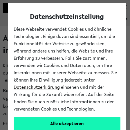
Datenschutzeinstellung
eKVV
Diese Webseite verwendet Cookies und ähnliche
Alle veröffentlichten Semester
Technologien. Einige davon sind essentiell, um die
Funktionalität der Website zu gewährleisten,
im eKVV
während andere uns helfen, die Website und Ihre
Erfahrung zu verbessern. Falls Sie zustimmen,
verwenden wir Cookies und Daten auch, um Ihre
Klicken Sie auf das Semester, welches Sie für Ihre Sitzung
Interaktionen mit unserer Webseite zu messen. Sie
auswählen möchten. Bitte beachten Sie auch die weiteren
können Ihre Einwilligung jederzeit unter
Termine im
Kalender der Lehrplanung
Datenschutzerklärung
einsehen und mit der
Kalenderintegration
Wirkung für die Zukunft widerrufen. Auf der Seite
Verwenden Sie die folgende Adresse, um mit einer
finden Sie auch zusätzliche Informationen zu den
kompatiblen Kalenderanwendung auf die Vorlesungszeiten
verwendeten Cookies und Technologien.
zuzugreifen (nähere Informationen
finden Sie hier
):
Alle akzeptieren
https://ekvv.uni-bielefeld.de/ws/calendar?vz