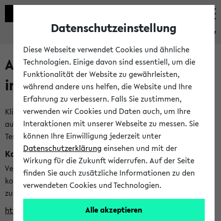
Datenschutzeinstellung
eKVV
Diese Webseite verwendet Cookies und ähnliche
Alle veröffentlichten Semester
Technologien. Einige davon sind essentiell, um die
Funktionalität der Website zu gewährleisten,
im eKVV
während andere uns helfen, die Website und Ihre
Erfahrung zu verbessern. Falls Sie zustimmen,
verwenden wir Cookies und Daten auch, um Ihre
Klicken Sie auf das Semester, welches Sie für Ihre Sitzung
Interaktionen mit unserer Webseite zu messen. Sie
auswählen möchten. Bitte beachten Sie auch die weiteren
können Ihre Einwilligung jederzeit unter
Termine im
Kalender der Lehrplanung
Datenschutzerklärung
einsehen und mit der
Kalenderintegration
Wirkung für die Zukunft widerrufen. Auf der Seite
Verwenden Sie die folgende Adresse, um mit einer
finden Sie auch zusätzliche Informationen zu den
kompatiblen Kalenderanwendung auf die Vorlesungszeiten
verwendeten Cookies und Technologien.
zuzugreifen (nähere Informationen
finden Sie hier
):
Alle akzeptieren
https://ekvv.uni-bielefeld.de/ws/calendar?vz