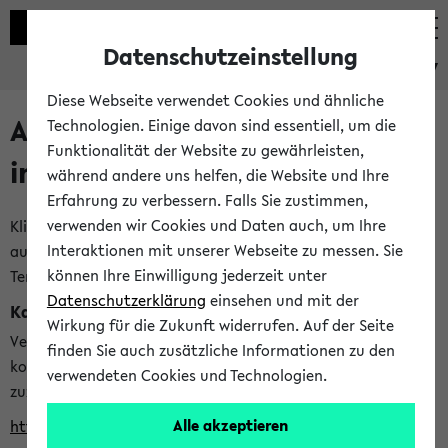
Datenschutzeinstellung
eKVV
Diese Webseite verwendet Cookies und ähnliche
Alle veröffentlichten Semester
Technologien. Einige davon sind essentiell, um die
Funktionalität der Website zu gewährleisten,
im eKVV
während andere uns helfen, die Website und Ihre
Erfahrung zu verbessern. Falls Sie zustimmen,
verwenden wir Cookies und Daten auch, um Ihre
Klicken Sie auf das Semester, welches Sie für Ihre Sitzung
Interaktionen mit unserer Webseite zu messen. Sie
auswählen möchten. Bitte beachten Sie auch die weiteren
können Ihre Einwilligung jederzeit unter
Termine im
Kalender der Lehrplanung
Datenschutzerklärung
einsehen und mit der
Kalenderintegration
Wirkung für die Zukunft widerrufen. Auf der Seite
Verwenden Sie die folgende Adresse, um mit einer
finden Sie auch zusätzliche Informationen zu den
kompatiblen Kalenderanwendung auf die Vorlesungszeiten
verwendeten Cookies und Technologien.
zuzugreifen (nähere Informationen
finden Sie hier
):
Alle akzeptieren
https://ekvv.uni-bielefeld.de/ws/calendar?vz