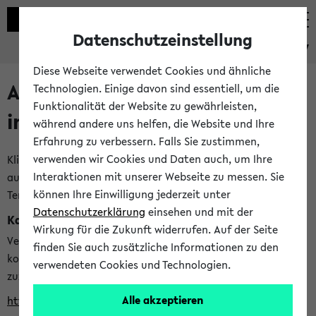
Datenschutzeinstellung
eKVV
Diese Webseite verwendet Cookies und ähnliche
Alle veröffentlichten Semester
Technologien. Einige davon sind essentiell, um die
Funktionalität der Website zu gewährleisten,
im eKVV
während andere uns helfen, die Website und Ihre
Erfahrung zu verbessern. Falls Sie zustimmen,
verwenden wir Cookies und Daten auch, um Ihre
Klicken Sie auf das Semester, welches Sie für Ihre Sitzung
Interaktionen mit unserer Webseite zu messen. Sie
auswählen möchten. Bitte beachten Sie auch die weiteren
können Ihre Einwilligung jederzeit unter
Termine im
Kalender der Lehrplanung
Datenschutzerklärung
einsehen und mit der
Kalenderintegration
Wirkung für die Zukunft widerrufen. Auf der Seite
Verwenden Sie die folgende Adresse, um mit einer
finden Sie auch zusätzliche Informationen zu den
kompatiblen Kalenderanwendung auf die Vorlesungszeiten
verwendeten Cookies und Technologien.
zuzugreifen (nähere Informationen
finden Sie hier
):
Alle akzeptieren
https://ekvv.uni-bielefeld.de/ws/calendar?vz