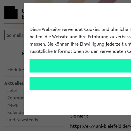
Diese Webseite verwendet Cookies und ähnliche Te
helfen, die Website und Ihre Erfahrung zu verbes
messen. Sie können Ihre Einwilligung jederzeit u
mein
Start
eKVV
zusätzliche Informationen zu den verwendeten C
Universität
Forschung
Studiengangsauswahl
Alle veröffe
Modulrecherche
Aktuelles
Klicken Sie auf das Semester
Jetzt!
Raumänderungen
Kalenderintegration
News
Verwenden Sie die folgende 
Kalenderintegration
Sie hier
):
und Newsfeeds
https://ekvv.uni-bielefeld.de