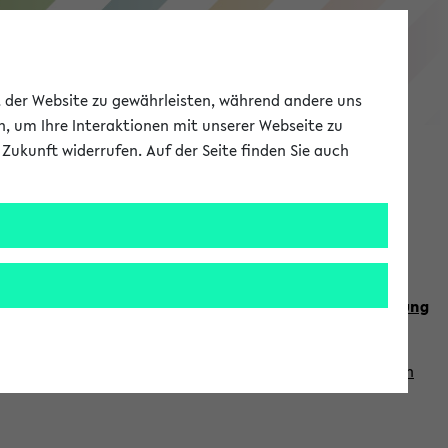
eKVV
ät der Website zu gewährleisten, während andere uns
h, um Ihre Interaktionen mit unserer Webseite zu
Zukunft widerrufen. Auf der Seite finden Sie auch
Meine Uni
EN
ANMELDEN
n Sie auch die weiteren Termine im
Kalender der Lehrplanung
Vorlesungszeiten zuzugreifen (nähere Informationen
finden