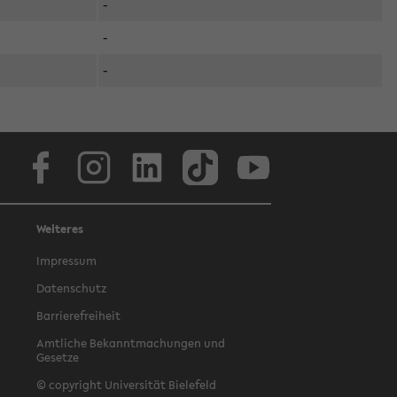
-
-
-
Facebook
Instagram
LinkedIn
TikTok
Youtube
Weiteres
Impressum
Datenschutz
Barrierefreiheit
Amtliche Bekanntmachungen und
Gesetze
© copyright Universität Bielefeld