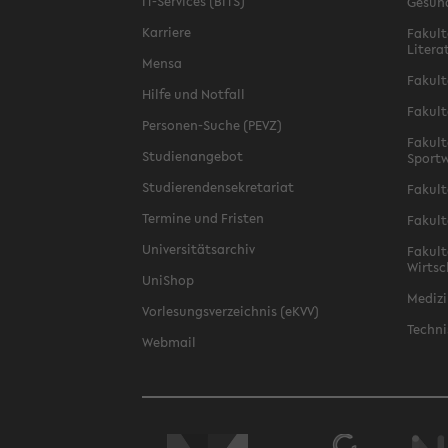
IT-Services (BITS)
Gesun
Karriere
Fakult
Litera
Mensa
Fakult
Hilfe und Notfall
Fakult
Personen-Suche (PEVZ)
Fakult
Studienangebot
Sportw
Studierendensekretariat
Fakult
Termine und Fristen
Fakult
Universitätsarchiv
Fakult
Wirtsc
UniShop
Medizi
Vorlesungsverzeichnis (eKVV)
Techni
Webmail