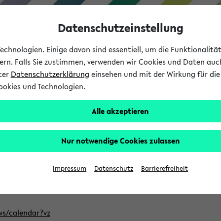
Datenschutzeinstellung
chnologien. Einige davon sind essentiell, um die Funktionalit
sern. Falls Sie zustimmen, verwenden wir Cookies und Daten auc
nter
Datenschutzerklärung
einsehen und mit der Wirkung für die 
ookies und Technologien.
Studium
Lehre
International
Alle akzeptieren
ntlichten Semester im eKVV
Nur notwendige Cookies zulassen
, welches Sie für Ihre Sitzung auswählen möchten. Bitte beachte
Impressum
Datenschutz
Barrierefreiheit
Adresse, um mit einer kompatiblen Kalenderanwendung auf die 
/ws/calendar?vz