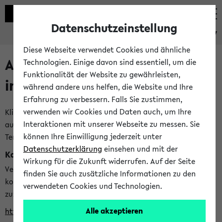
Datenschutzeinstellung
eKVV
Diese Webseite verwendet Cookies und ähnliche
Alle veröffentlichten Semester
Technologien. Einige davon sind essentiell, um die
Funktionalität der Website zu gewährleisten,
im eKVV
während andere uns helfen, die Website und Ihre
Erfahrung zu verbessern. Falls Sie zustimmen,
verwenden wir Cookies und Daten auch, um Ihre
Klicken Sie auf das Semester, welches Sie für Ihre Sitzung
Interaktionen mit unserer Webseite zu messen. Sie
auswählen möchten. Bitte beachten Sie auch die weiteren
können Ihre Einwilligung jederzeit unter
Termine im
Kalender der Lehrplanung
Datenschutzerklärung
einsehen und mit der
Kalenderintegration
Wirkung für die Zukunft widerrufen. Auf der Seite
Verwenden Sie die folgende Adresse, um mit einer
finden Sie auch zusätzliche Informationen zu den
kompatiblen Kalenderanwendung auf die Vorlesungszeiten
verwendeten Cookies und Technologien.
zuzugreifen (nähere Informationen
finden Sie hier
):
Alle akzeptieren
https://ekvv.uni-bielefeld.de/ws/calendar?vz