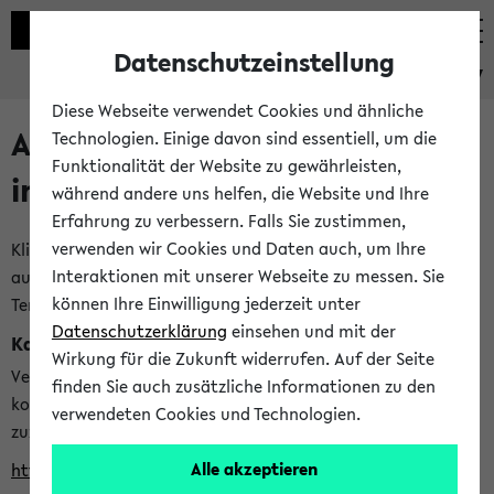
Datenschutzeinstellung
eKVV
Diese Webseite verwendet Cookies und ähnliche
Alle veröffentlichten Semester
Technologien. Einige davon sind essentiell, um die
Funktionalität der Website zu gewährleisten,
im eKVV
während andere uns helfen, die Website und Ihre
Erfahrung zu verbessern. Falls Sie zustimmen,
verwenden wir Cookies und Daten auch, um Ihre
Klicken Sie auf das Semester, welches Sie für Ihre Sitzung
Interaktionen mit unserer Webseite zu messen. Sie
auswählen möchten. Bitte beachten Sie auch die weiteren
können Ihre Einwilligung jederzeit unter
Termine im
Kalender der Lehrplanung
Datenschutzerklärung
einsehen und mit der
Kalenderintegration
Wirkung für die Zukunft widerrufen. Auf der Seite
Verwenden Sie die folgende Adresse, um mit einer
finden Sie auch zusätzliche Informationen zu den
kompatiblen Kalenderanwendung auf die Vorlesungszeiten
verwendeten Cookies und Technologien.
zuzugreifen (nähere Informationen
finden Sie hier
):
Alle akzeptieren
https://ekvv.uni-bielefeld.de/ws/calendar?vz