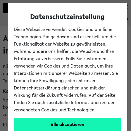
Datenschutzeinstellung
eKVV
Diese Webseite verwendet Cookies und ähnliche
Alle veröffentlichten Semester
Technologien. Einige davon sind essentiell, um die
Funktionalität der Website zu gewährleisten,
im eKVV
während andere uns helfen, die Website und Ihre
Erfahrung zu verbessern. Falls Sie zustimmen,
verwenden wir Cookies und Daten auch, um Ihre
Klicken Sie auf das Semester, welches Sie für Ihre Sitzung
Interaktionen mit unserer Webseite zu messen. Sie
auswählen möchten. Bitte beachten Sie auch die weiteren
können Ihre Einwilligung jederzeit unter
Termine im
Kalender der Lehrplanung
Datenschutzerklärung
einsehen und mit der
Kalenderintegration
Wirkung für die Zukunft widerrufen. Auf der Seite
Verwenden Sie die folgende Adresse, um mit einer
finden Sie auch zusätzliche Informationen zu den
kompatiblen Kalenderanwendung auf die Vorlesungszeiten
verwendeten Cookies und Technologien.
zuzugreifen (nähere Informationen
finden Sie hier
):
Alle akzeptieren
https://ekvv.uni-bielefeld.de/ws/calendar?vz