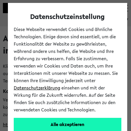
Datenschutzeinstellung
eKVV
Diese Webseite verwendet Cookies und ähnliche
Alle veröffentlichten Semester
Technologien. Einige davon sind essentiell, um die
Funktionalität der Website zu gewährleisten,
im eKVV
während andere uns helfen, die Website und Ihre
Erfahrung zu verbessern. Falls Sie zustimmen,
verwenden wir Cookies und Daten auch, um Ihre
Klicken Sie auf das Semester, welches Sie für Ihre Sitzung
Interaktionen mit unserer Webseite zu messen. Sie
auswählen möchten. Bitte beachten Sie auch die weiteren
können Ihre Einwilligung jederzeit unter
Termine im
Kalender der Lehrplanung
Datenschutzerklärung
einsehen und mit der
Kalenderintegration
Wirkung für die Zukunft widerrufen. Auf der Seite
Verwenden Sie die folgende Adresse, um mit einer
finden Sie auch zusätzliche Informationen zu den
kompatiblen Kalenderanwendung auf die Vorlesungszeiten
verwendeten Cookies und Technologien.
zuzugreifen (nähere Informationen
finden Sie hier
):
Alle akzeptieren
https://ekvv.uni-bielefeld.de/ws/calendar?vz