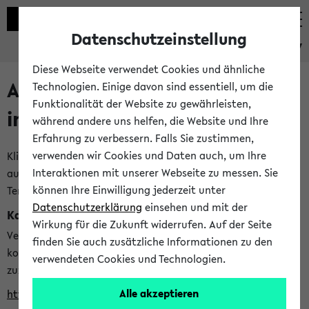
Datenschutzeinstellung
eKVV
Diese Webseite verwendet Cookies und ähnliche
Alle veröffentlichten Semester
Technologien. Einige davon sind essentiell, um die
Funktionalität der Website zu gewährleisten,
im eKVV
während andere uns helfen, die Website und Ihre
Erfahrung zu verbessern. Falls Sie zustimmen,
verwenden wir Cookies und Daten auch, um Ihre
Klicken Sie auf das Semester, welches Sie für Ihre Sitzung
Interaktionen mit unserer Webseite zu messen. Sie
auswählen möchten. Bitte beachten Sie auch die weiteren
können Ihre Einwilligung jederzeit unter
Termine im
Kalender der Lehrplanung
Datenschutzerklärung
einsehen und mit der
Kalenderintegration
Wirkung für die Zukunft widerrufen. Auf der Seite
Verwenden Sie die folgende Adresse, um mit einer
finden Sie auch zusätzliche Informationen zu den
kompatiblen Kalenderanwendung auf die Vorlesungszeiten
verwendeten Cookies und Technologien.
zuzugreifen (nähere Informationen
finden Sie hier
):
Alle akzeptieren
https://ekvv.uni-bielefeld.de/ws/calendar?vz