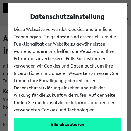
Datenschutzeinstellung
eKVV
Diese Webseite verwendet Cookies und ähnliche
Alle veröffentlichten Semester
Technologien. Einige davon sind essentiell, um die
Funktionalität der Website zu gewährleisten,
im eKVV
während andere uns helfen, die Website und Ihre
Erfahrung zu verbessern. Falls Sie zustimmen,
verwenden wir Cookies und Daten auch, um Ihre
Klicken Sie auf das Semester, welches Sie für Ihre Sitzung
Interaktionen mit unserer Webseite zu messen. Sie
auswählen möchten. Bitte beachten Sie auch die weiteren
können Ihre Einwilligung jederzeit unter
Termine im
Kalender der Lehrplanung
Datenschutzerklärung
einsehen und mit der
Kalenderintegration
Wirkung für die Zukunft widerrufen. Auf der Seite
Verwenden Sie die folgende Adresse, um mit einer
finden Sie auch zusätzliche Informationen zu den
kompatiblen Kalenderanwendung auf die Vorlesungszeiten
verwendeten Cookies und Technologien.
zuzugreifen (nähere Informationen
finden Sie hier
):
Alle akzeptieren
https://ekvv.uni-bielefeld.de/ws/calendar?vz