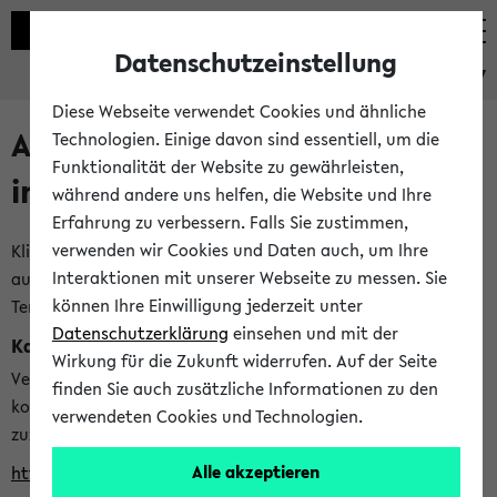
Datenschutzeinstellung
eKVV
Diese Webseite verwendet Cookies und ähnliche
Alle veröffentlichten Semester
Technologien. Einige davon sind essentiell, um die
Funktionalität der Website zu gewährleisten,
im eKVV
während andere uns helfen, die Website und Ihre
Erfahrung zu verbessern. Falls Sie zustimmen,
verwenden wir Cookies und Daten auch, um Ihre
Klicken Sie auf das Semester, welches Sie für Ihre Sitzung
Interaktionen mit unserer Webseite zu messen. Sie
auswählen möchten. Bitte beachten Sie auch die weiteren
können Ihre Einwilligung jederzeit unter
Termine im
Kalender der Lehrplanung
Datenschutzerklärung
einsehen und mit der
Kalenderintegration
Wirkung für die Zukunft widerrufen. Auf der Seite
Verwenden Sie die folgende Adresse, um mit einer
finden Sie auch zusätzliche Informationen zu den
kompatiblen Kalenderanwendung auf die Vorlesungszeiten
verwendeten Cookies und Technologien.
zuzugreifen (nähere Informationen
finden Sie hier
):
Alle akzeptieren
https://ekvv.uni-bielefeld.de/ws/calendar?vz