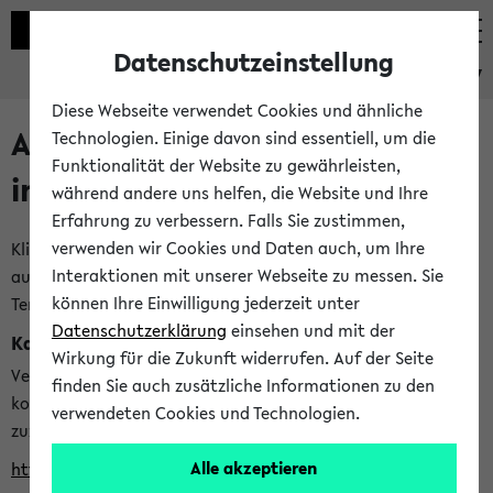
Datenschutzeinstellung
eKVV
Diese Webseite verwendet Cookies und ähnliche
Alle veröffentlichten Semester
Technologien. Einige davon sind essentiell, um die
Funktionalität der Website zu gewährleisten,
im eKVV
während andere uns helfen, die Website und Ihre
Erfahrung zu verbessern. Falls Sie zustimmen,
verwenden wir Cookies und Daten auch, um Ihre
Klicken Sie auf das Semester, welches Sie für Ihre Sitzung
Interaktionen mit unserer Webseite zu messen. Sie
auswählen möchten. Bitte beachten Sie auch die weiteren
können Ihre Einwilligung jederzeit unter
Termine im
Kalender der Lehrplanung
Datenschutzerklärung
einsehen und mit der
Kalenderintegration
Wirkung für die Zukunft widerrufen. Auf der Seite
Verwenden Sie die folgende Adresse, um mit einer
finden Sie auch zusätzliche Informationen zu den
kompatiblen Kalenderanwendung auf die Vorlesungszeiten
verwendeten Cookies und Technologien.
zuzugreifen (nähere Informationen
finden Sie hier
):
Alle akzeptieren
https://ekvv.uni-bielefeld.de/ws/calendar?vz