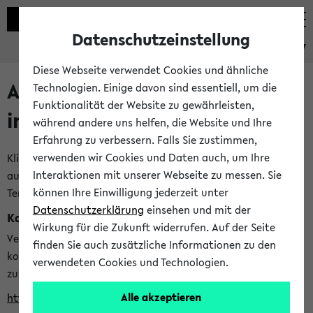
Datenschutzeinstellung
eKVV
Diese Webseite verwendet Cookies und ähnliche
Alle veröffentlichten Semester
Technologien. Einige davon sind essentiell, um die
Funktionalität der Website zu gewährleisten,
im eKVV
während andere uns helfen, die Website und Ihre
Erfahrung zu verbessern. Falls Sie zustimmen,
verwenden wir Cookies und Daten auch, um Ihre
Klicken Sie auf das Semester, welches Sie für Ihre Sitzung
Interaktionen mit unserer Webseite zu messen. Sie
auswählen möchten. Bitte beachten Sie auch die weiteren
können Ihre Einwilligung jederzeit unter
Termine im
Kalender der Lehrplanung
Datenschutzerklärung
einsehen und mit der
Kalenderintegration
Wirkung für die Zukunft widerrufen. Auf der Seite
Verwenden Sie die folgende Adresse, um mit einer
finden Sie auch zusätzliche Informationen zu den
kompatiblen Kalenderanwendung auf die Vorlesungszeiten
verwendeten Cookies und Technologien.
zuzugreifen (nähere Informationen
finden Sie hier
):
Alle akzeptieren
https://ekvv.uni-bielefeld.de/ws/calendar?vz