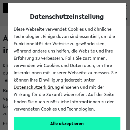
Datenschutzeinstellung
eKVV
Diese Webseite verwendet Cookies und ähnliche
Alle veröffentlichten Semester
Technologien. Einige davon sind essentiell, um die
Funktionalität der Website zu gewährleisten,
im eKVV
während andere uns helfen, die Website und Ihre
Erfahrung zu verbessern. Falls Sie zustimmen,
verwenden wir Cookies und Daten auch, um Ihre
Klicken Sie auf das Semester, welches Sie für Ihre Sitzung
Interaktionen mit unserer Webseite zu messen. Sie
auswählen möchten. Bitte beachten Sie auch die weiteren
können Ihre Einwilligung jederzeit unter
Termine im
Kalender der Lehrplanung
Datenschutzerklärung
einsehen und mit der
Kalenderintegration
Wirkung für die Zukunft widerrufen. Auf der Seite
Verwenden Sie die folgende Adresse, um mit einer
finden Sie auch zusätzliche Informationen zu den
kompatiblen Kalenderanwendung auf die Vorlesungszeiten
verwendeten Cookies und Technologien.
zuzugreifen (nähere Informationen
finden Sie hier
):
Alle akzeptieren
https://ekvv.uni-bielefeld.de/ws/calendar?vz