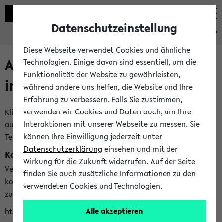
Datenschutzeinstellung
eKVV
Diese Webseite verwendet Cookies und ähnliche
Alle veröffentlichten Semester
Technologien. Einige davon sind essentiell, um die
Funktionalität der Website zu gewährleisten,
im eKVV
während andere uns helfen, die Website und Ihre
Erfahrung zu verbessern. Falls Sie zustimmen,
verwenden wir Cookies und Daten auch, um Ihre
Klicken Sie auf das Semester, welches Sie für Ihre Sitzung
Interaktionen mit unserer Webseite zu messen. Sie
auswählen möchten. Bitte beachten Sie auch die weiteren
können Ihre Einwilligung jederzeit unter
Termine im
Kalender der Lehrplanung
Datenschutzerklärung
einsehen und mit der
Kalenderintegration
Wirkung für die Zukunft widerrufen. Auf der Seite
Verwenden Sie die folgende Adresse, um mit einer
finden Sie auch zusätzliche Informationen zu den
kompatiblen Kalenderanwendung auf die Vorlesungszeiten
verwendeten Cookies und Technologien.
zuzugreifen (nähere Informationen
finden Sie hier
):
Alle akzeptieren
https://ekvv.uni-bielefeld.de/ws/calendar?vz