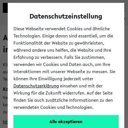
Datenschutzeinstellung
eKVV
Diese Webseite verwendet Cookies und ähnliche
Alle veröffentlichten Semester
Technologien. Einige davon sind essentiell, um die
Funktionalität der Website zu gewährleisten,
im eKVV
während andere uns helfen, die Website und Ihre
Erfahrung zu verbessern. Falls Sie zustimmen,
verwenden wir Cookies und Daten auch, um Ihre
Klicken Sie auf das Semester, welches Sie für Ihre Sitzung
Interaktionen mit unserer Webseite zu messen. Sie
auswählen möchten. Bitte beachten Sie auch die weiteren
können Ihre Einwilligung jederzeit unter
Termine im
Kalender der Lehrplanung
Datenschutzerklärung
einsehen und mit der
Kalenderintegration
Wirkung für die Zukunft widerrufen. Auf der Seite
Verwenden Sie die folgende Adresse, um mit einer
finden Sie auch zusätzliche Informationen zu den
kompatiblen Kalenderanwendung auf die Vorlesungszeiten
verwendeten Cookies und Technologien.
zuzugreifen (nähere Informationen
finden Sie hier
):
Alle akzeptieren
https://ekvv.uni-bielefeld.de/ws/calendar?vz